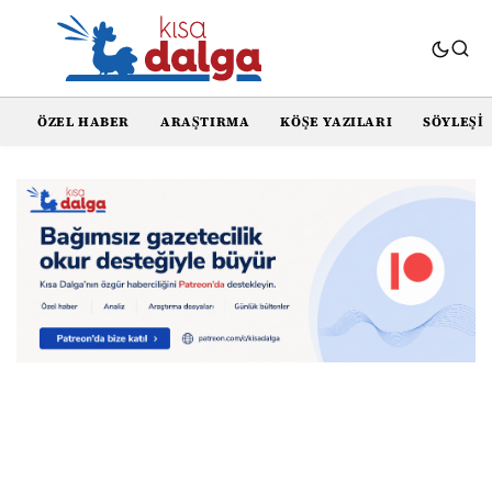
ÖZEL HABER
ARAŞTIRMA
KÖŞE YAZILARI
SÖYLEŞI