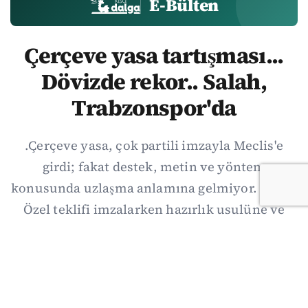
E-Bülten
Çerçeve yasa tartışması...
Dövizde rekor.. Salah,
Trabzonspor'da
.Çerçeve yasa, çok partili imzayla Meclis'e
girdi; fakat destek, metin ve yöntem
konusunda uzlaşma anlamına gelmiyor. Özgür
Özel teklifi imzalarken hazırlık usulüne ve
demokratikleşme başlıklarının dışarıda
bırakılmasına şerh düştü. Asıl eşik cuma
günkü komisyon: On iki maddelik erteleme
mekanizmasının kimleri, hangi koşulla ve ne