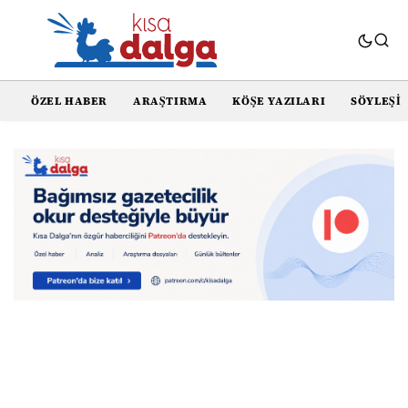
ÖZEL HABER
ARAŞTIRMA
KÖŞE YAZILARI
SÖYLEŞI