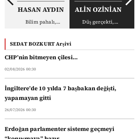
HASAN AYDIN
ALİN OZİNİAN
Bilim pahalı,
Düş gerçekti,
akademisyen ucuz:
gerçek haksız
Vakıf
SEDAT BOZKURT Arşivi
üniversitelerinin
yeni düzeni
CHP’nin bitmeyen çilesi…
02/08/2026 00:30
İngiltere’de 10 yılda 7 başbakan değişti,
yapamayan gitti
26/07/2026 00:30
Erdoğan parlamenter sisteme geçmeyi
“konuşmaya” hazır