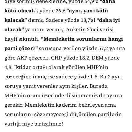
diye sormuş deneklerine, yüzde 54,9’u
“daha
kötü olacak”,
yüzde 26,6
“aynı, yani kötü
kalacak”
demiş. Sadece yüzde 18,7’si
“daha iyi
olacak”
yanıtını vermiş. Anketin 2’nci verisi
hayli sıkıntılı.
“Memleketin sorunlarını hangi
parti çözer?”
sorusuna verilen yüzde 57,2 yanıta
göre AKP çözecek. CHP yüzde 18,2, DEM yüzde
4,8. İktidar ortağı olarak görülen MHP’nin
çözeceğine inanç ise sadece yüzde 1,6. Bu 2 ayrı
soruya yanıt verenler aynı kişiler. Burada
MHP’nin oranı üzerinde düşünmemiz de ayrıca
gerekir. Memleketin kaderini belirleyen ama
sorunlarını çözemeyeceği düşünülen partilerin
varlığı niye tartışılmaz?