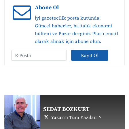
Abone Ol
İyi gazetecilik posta kutunda!
Güncel haberler, haftalık ekonomi
bülteni ve Pazar derginiz Plus’ı email
olarak almak için abone olun.
Kayıt Ol
SEDAT BOZKURT
Yazarın Tüm Yazıları >