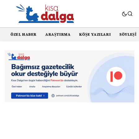
ÖZEL HABER
ARAŞTIRMA
KÖŞE YAZILARI
SÖYLEŞI