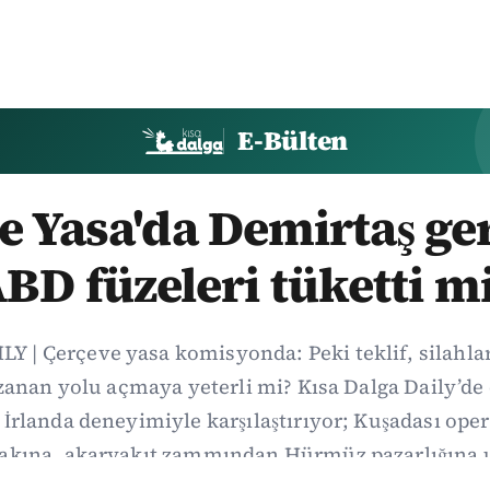
E-Bülten
 Yasa'da Demirtaş ger
BD füzeleri tüketti m
Y | Çerçeve yasa komisyonda: Peki teklif, silahl
uzanan yolu açmaya yeterli mi? Kısa Dalga Daily’
İrlanda deneyimiyle karşılaştırıyor; Kuşadası op
fakına, akaryakıt zammından Hürmüz pazarlığına
li gelişmelerini ve gözden kaçan ayrıntıları derliy