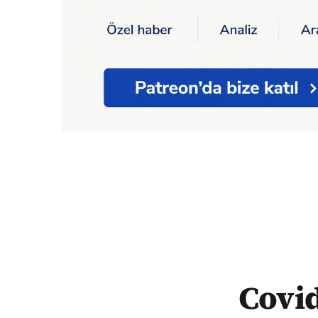
Ana Sayfa
Sağlık
Korona
Covid19: Şang
Covi