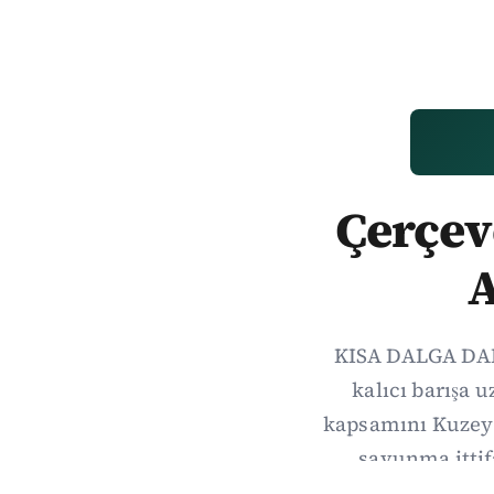
Çerçeve
A
KISA DALGA DAIL
kalıcı barışa 
kapsamını Kuzey 
savunma itti
önem