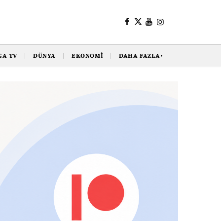
GA TV
DÜNYA
EKONOMI
DAHA FAZLA
▼