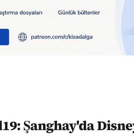
hay'da Disneyland kapatıldı, ziyaretçiler içeride kaldı
d19: Şanghay'da Disne