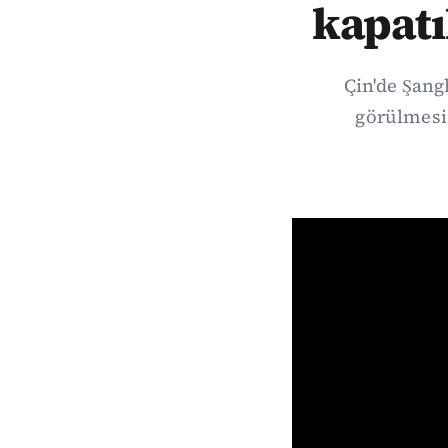
kapatı
Çin'de Şang
görülmesin