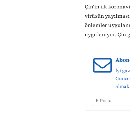
Çin’in ilk koronav
virüsün yayılmasın
önlemler uygulanıy
uygulanıyor. Çin g
Abon
İyi ga
Güncel
almak 