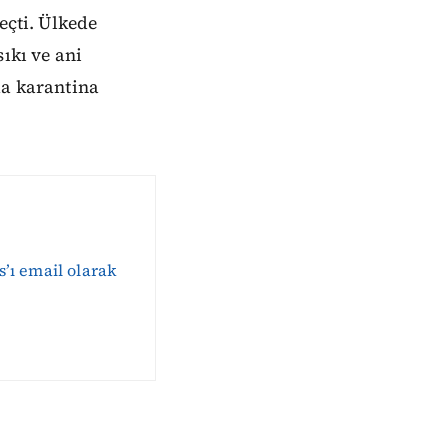
eçti. Ülkede
ıkı ve ani
da karantina
s’ı email olarak