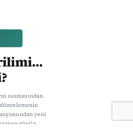
ilimi...
i?
arın susmasından
de düzenlemenin
erasyonundan yeni
 uzanan günün
oruz.