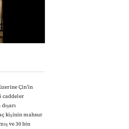
üzerine Çin’in
i caddeler
 dışarı
kaç kişinin mahsur
mış ve 30 bin