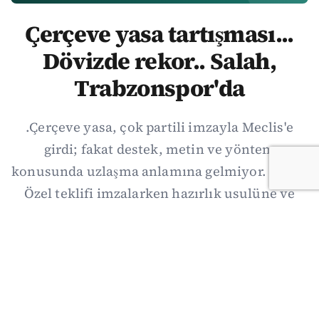
Çerçeve yasa tartışması...
Dövizde rekor.. Salah,
Trabzonspor'da
.Çerçeve yasa, çok partili imzayla Meclis'e
girdi; fakat destek, metin ve yöntem
konusunda uzlaşma anlamına gelmiyor. Özgür
Özel teklifi imzalarken hazırlık usulüne ve
demokratikleşme başlıklarının dışarıda
bırakılmasına şerh düştü. Asıl eşik cuma
günkü komisyon: On iki maddelik erteleme
mekanizmasının kimleri, hangi koşulla ve ne
zaman kapsayacağı orada somutlaşacak.