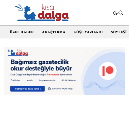
ÖZEL HABER
ARAŞTIRMA
KÖŞE YAZILARI
SÖYLEŞI