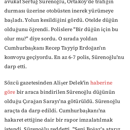
avukat Sertuğ Sürenoğlu, Ortaköy’de trafiğin
durması üzerine otobüsten inerek yürümeye
başladı. Yolun kesildiğini gördü. Otelde düğün
olduğunu öğrendi. Polislere "Bir düğün için bu
olur mu?" diye sordu. O sırada yoldan
Cumhurbaşkanı Recep Tayyip Erdoğan'ın
konvoyu geçiyordu. En az 6-7 polis, Sürenoğlu'nu
darp etti.
Sözcü gazetesinden Alişer Delek'in
haberine
göre
bir araca bindirilen Sürenoğlu düğünün
olduğu Çırağan Sarayı'na götürüldü. Sürenoğlu
araçta da darp edildi. Cumhurbaşkanı'na
hakaret ettiğine dair bir rapor imzalatılmak
istendi. Sürenoğlu reddetti. "Seni Boğaz'a atarız,