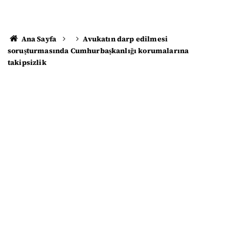
Ana Sayfa
Avukatın darp edilmesi
soruşturmasında Cumhurbaşkanlığı korumalarına
takipsizlik