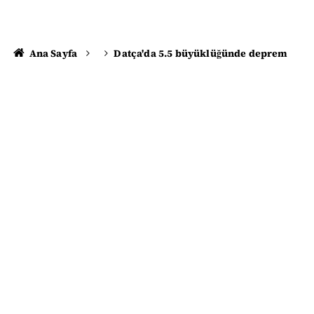
Ana Sayfa
Datça'da 5.5 büyüklüğünde deprem