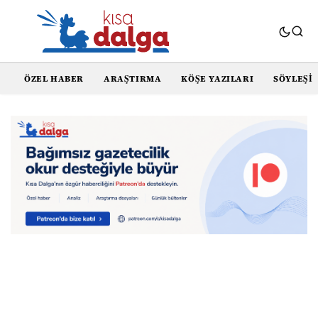
ÖZEL HABER
ARAŞTIRMA
KÖŞE YAZILARI
SÖYLEŞI