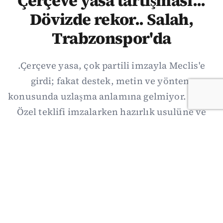
Çerçeve yasa tartışması...
Dövizde rekor.. Salah,
Trabzonspor'da
.Çerçeve yasa, çok partili imzayla Meclis'e
girdi; fakat destek, metin ve yöntem
konusunda uzlaşma anlamına gelmiyor. Özgür
Özel teklifi imzalarken hazırlık usulüne ve
demokratikleşme başlıklarının dışarıda
bırakılmasına şerh düştü. Asıl eşik cuma
günkü komisyon: On iki maddelik erteleme
mekanizmasının kimleri, hangi koşulla ve ne
zaman kapsayacağı orada somutlaşacak.
06/08/2026 19:41
·