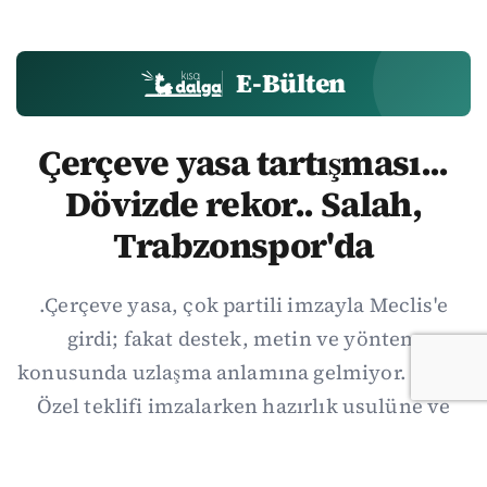
E-Bülten
Çerçeve yasa tartışması...
Dövizde rekor.. Salah,
Trabzonspor'da
.Çerçeve yasa, çok partili imzayla Meclis'e
girdi; fakat destek, metin ve yöntem
konusunda uzlaşma anlamına gelmiyor. Özgür
Özel teklifi imzalarken hazırlık usulüne ve
demokratikleşme başlıklarının dışarıda
bırakılmasına şerh düştü. Asıl eşik cuma