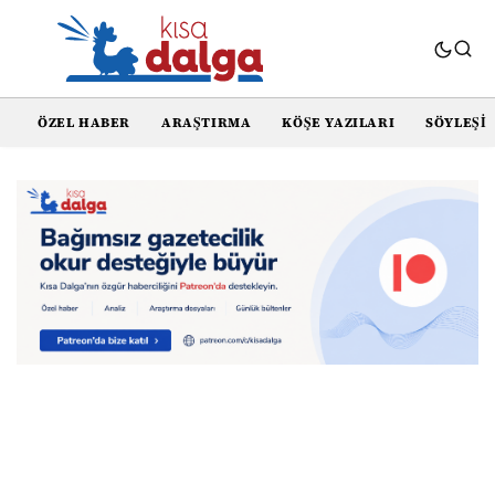
ÖZEL HABER
ARAŞTIRMA
KÖŞE YAZILARI
SÖYLEŞI