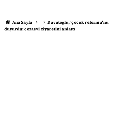
Ana Sayfa
Davutoğlu, 'çocuk reformu'nu
duyurdu; cezaevi ziyaretini anlattı