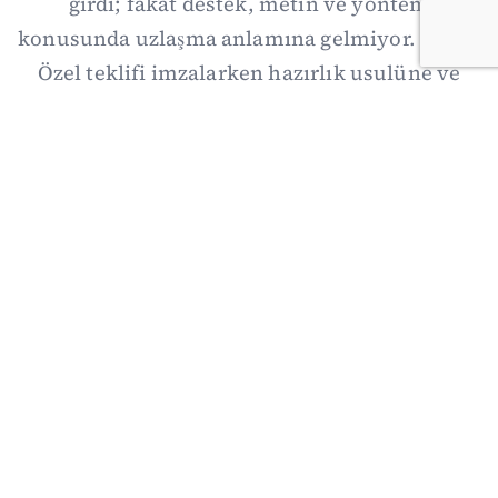
girdi; fakat destek, metin ve yöntem
konusunda uzlaşma anlamına gelmiyor. Özgür
Özel teklifi imzalarken hazırlık usulüne ve
demokratikleşme başlıklarının dışarıda
bırakılmasına şerh düştü. Asıl eşik cuma
günkü komisyon: On iki maddelik erteleme
mekanizmasının kimleri, hangi koşulla ve ne
zaman kapsayacağı orada somutlaşacak.
06/08/2026 19:41
·