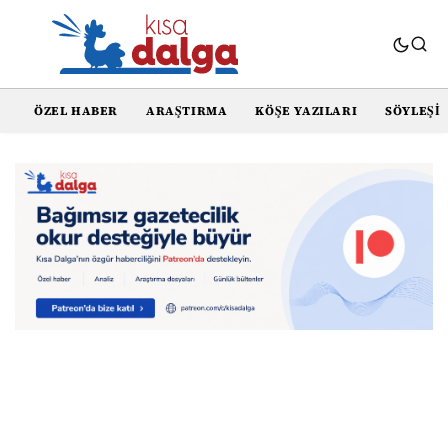
ÖZEL HABER
ARAŞTIRMA
KÖŞE YAZILARI
SÖYLEŞI