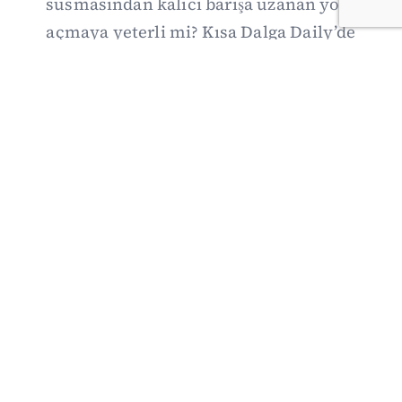
susmasından kalıcı barışa uzanan yolu
açmaya yeterli mi? Kısa Dalga Daily’de
düzenlemenin kapsamını Kuzey İrlanda
deneyimiyle karşılaştırıyor; Kuşadası
operasyonundan yeni savunma ittifakına,
akaryakıt zammından Hürmüz pazarlığına
uzanan günün önemli gelişmelerini ve gözden
kaçan ayrıntıları derliyoruz.
07/08/2026 20:00
·