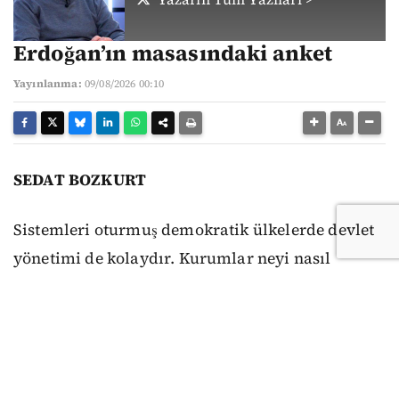
Erdoğan’ın masasındaki anket
Yayınlanma:
09/08/2026 00:10
SEDAT BOZKURT
Sistemleri oturmuş demokratik ülkelerde devlet
yönetimi de kolaydır. Kurumlar neyi nasıl
yapacaklarını ya da yapmayacaklarını bilirler.
Anayasa ve yasalar mutlaktır, uyulmaması diye
bir şey söz konusu olamaz. Seçimlerde siyasi
partiler güncel meselelere ilişkin farklı çözüm