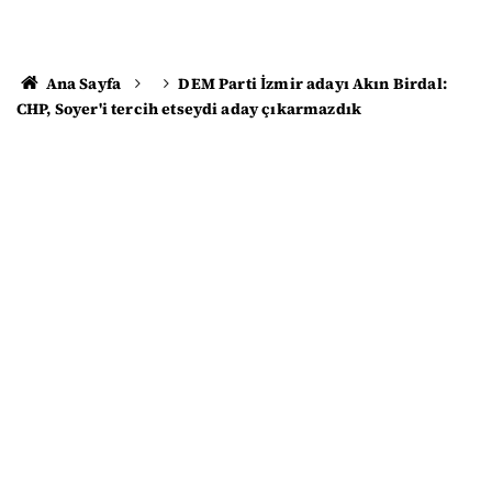
Ana Sayfa
DEM Parti İzmir adayı Akın Birdal:
CHP, Soyer'i tercih etseydi aday çıkarmazdık