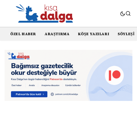
ÖZEL HABER
ARAŞTIRMA
KÖŞE YAZILARI
SÖYLEŞI