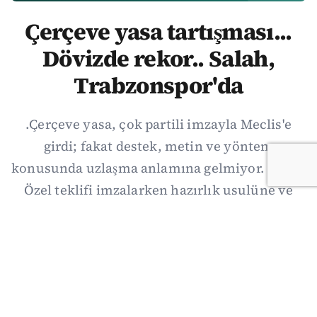
Çerçeve yasa tartışması...
Dövizde rekor.. Salah,
Trabzonspor'da
.Çerçeve yasa, çok partili imzayla Meclis'e
girdi; fakat destek, metin ve yöntem
konusunda uzlaşma anlamına gelmiyor. Özgür
Özel teklifi imzalarken hazırlık usulüne ve
demokratikleşme başlıklarının dışarıda
bırakılmasına şerh düştü. Asıl eşik cuma
günkü komisyon: On iki maddelik erteleme
mekanizmasının kimleri, hangi koşulla ve ne
zaman kapsayacağı orada somutlaşacak.