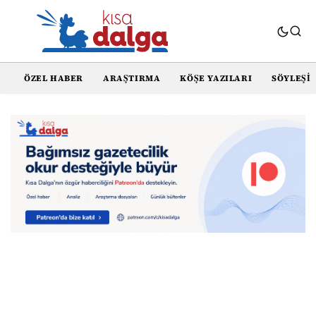
ÖZEL HABER
ARAŞTIRMA
KÖŞE YAZILARI
SÖYLEŞI