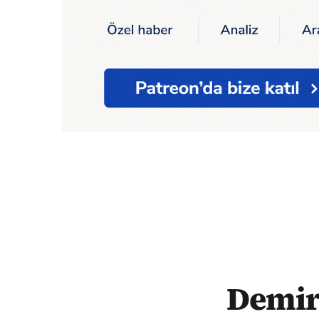
Ana Sayfa
Demirtaş: Muhalefetin önce ta
Demir