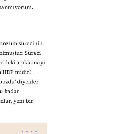
k sanmıyorum.
ü çözüm sürecinin
 olmuştur. Süreci
çe’deki açıklamayı
n HDP midir?
 bozdu’ diyenler
bu kadar
lar, yeni bir