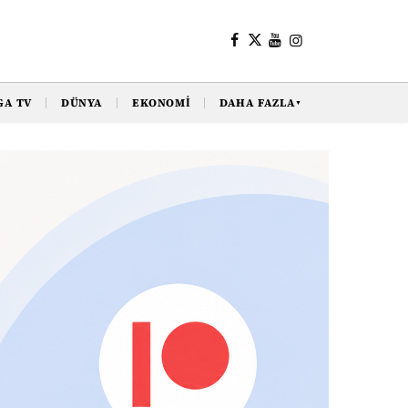
GA TV
DÜNYA
EKONOMI
DAHA FAZLA
▼