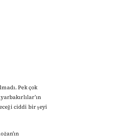
olmadı. Pek çok
yarbakırlılar’ın
eği ciddi bir şeyi
doğan’ın