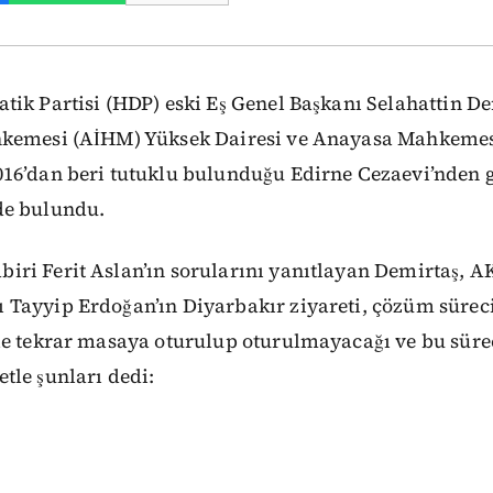
tik Partisi (HDP) eski Eş Genel Başkanı Selahattin D
hkemesi (AİHM) Yüksek Dairesi ve Anayasa Mahkemes
16’dan beri tutuklu bulunduğu Edirne Cezaevi’nden 
de bulundu.
ri Ferit Aslan’ın sorularını yanıtlayan Demirtaş, A
Tayyip Erdoğan’ın Diyarbakır ziyareti, çözüm süreciy
le tekrar masaya oturulup oturulmayacağı ve bu süre
tle şunları dedi: