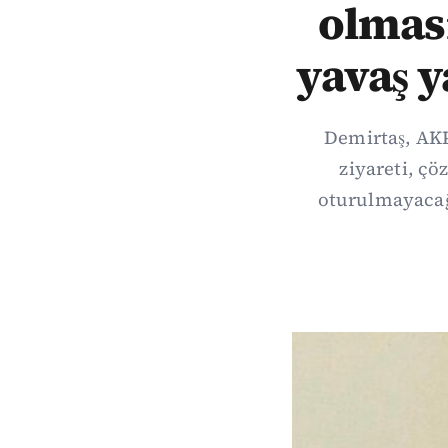
olması
yavaş y
Demirtaş, AK
ziyareti, çö
oturulmayacağ