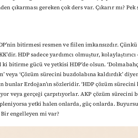
nden çıkarması gereken çok ders var. Çıkarır mı? Pe
P’nin bitirmesi resmen ve fiilen imkansızdır. Çünk
PKK’dir. HDP sadece yardımcı olmuştur, kolaylaştırıcı
l ki bitirme gücü ve yetkisi HDP’de olsun. ‘Dolmabah
 veya ‘Çözüm sürecini buzdolabına kaldırdık’ diye
ün bunlar Erdoğan’ın sözleridir. ‘HDP çözüm sürecini
üyor veya gerçeği çarpıtıyorlar. AKP çözüm sürecini 
leniyorsa yetki halen onlarda, güç onlarda. Buyursun
. Bir engelleyen mi var?