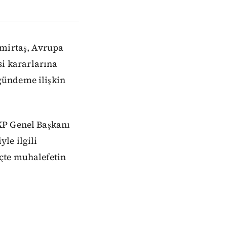
emirtaş, Avrupa
i kararlarına
gündeme ilişkin
KP Genel Başkanı
le ilgili
çte muhalefetin