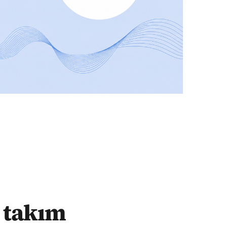
ı gerekiyor
 takım