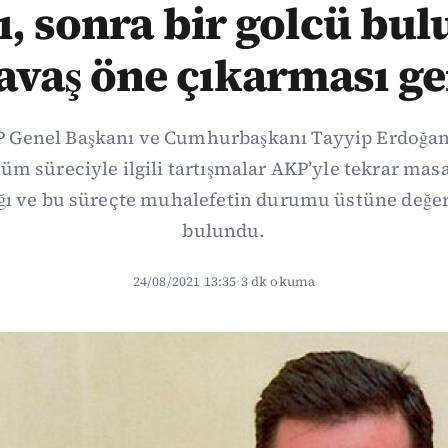
, sonra bir golcü bu
avaş öne çıkarması g
P Genel Başkanı ve Cumhurbaşkanı Tayyip Erdoğan’
züm süreciyle ilgili tartışmalar AKP’yle tekrar ma
ı ve bu süreçte muhalefetin durumu üstüne değe
bulundu.
24/08/2021 13:35
·
3 dk okuma