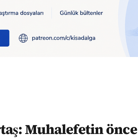
kım olması, sonra bir golcü bulup onu yavaş yavaş öne çıkarmas
taş: Muhalefetin önce