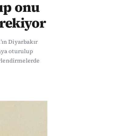
lup onu
erekiyor
ın Diyarbakır
saya oturulup
rlendirmelerde