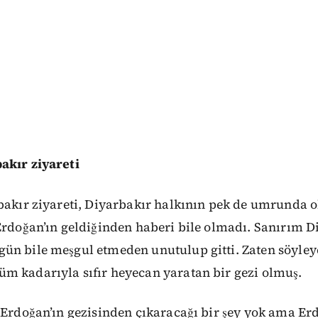
akır ziyareti
bakır ziyareti, Diyarbakır halkının pek de umrunda 
Erdoğan’ın geldiğinden haberi bile olmadı. Sanırım Di
n bile meşgul etmeden unutulup gitti. Zaten söyleyec
m kadarıyla sıfır heyecan yaratan bir gezi olmuş.
 Erdoğan’ın gezisinden çıkaracağı bir şey yok ama Er