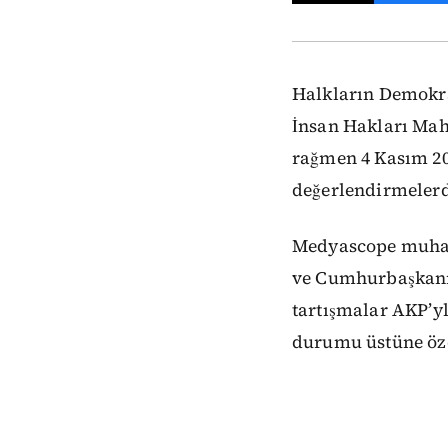
Halkların Demokra
İnsan Hakları Ma
rağmen 4 Kasım 20
değerlendirmeler
Medyascope muhabi
ve Cumhurbaşkanı 
tartışmalar AKP’y
durumu üstüne öze