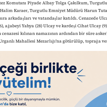
kez Komutanı Piyade Albay Tolga Çakılkum, Turgutl
Halim Karaer, Turgutlu Emniyet Müdürü Harun Tutak
sıra arkadaşları ve vatandaşlar katıldı. Cenazede Ulc
), ağabeyi Yahya (28) Ulcay ve kardeşi Cihat Ulcay (9
ın cenazesi kılınan namazının ardından bir süre ask
Urganlı Mahallesi Mezarlığı'na götürülüp, toprağa ve