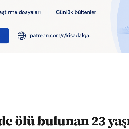
aki astsubay Nuri Ulcay toprağa verildi
de ölü bulunan 23 yaş