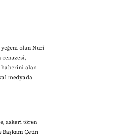
n yeğeni olan Nuri
n cenazesi,
 haberini alan
syal medyada
e, askeri tören
 Başkanı Çetin