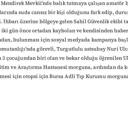
Mendirek Mevkii'nde balık tutmaya çalışan amatör ba
alarında suda cansız bir kişi olduğunu fark edip, dur
i. İhbarı üzerine bölgeye gelen Sahil Güvenlik ekibi 
n, iki gün önce ortadan kaybolan ve kendisinden hab
ından, bulunması için sosyal medyada kampanya baş
Komutanlığı'nda görevli, Turgutlulu astsubay Nuri Ulc
in 3 çocuğundan biri olan ve bekar olduğu öğrenilen Ul
tim ve Araştırma Hastanesi morguna, ardından da k
nmesi için otopsi için Bursa Adli Tıp Kurumu morguna