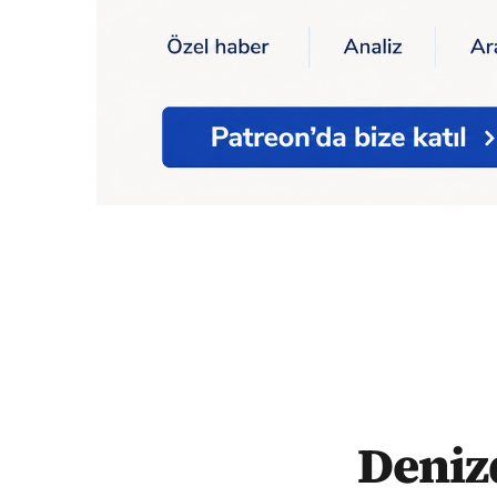
Ana Sayfa
Denizde ölü bulunan 23 yaşınd
Deniz