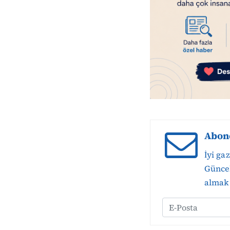
Abon
İyi ga
Güncel
almak 