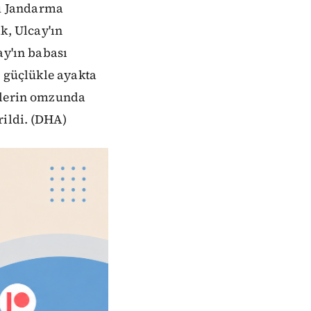
u Jandarma
, Ulcay'ın
ay'ın babası
) güçlükle ayakta
erlerin omzunda
rildi. (DHA)