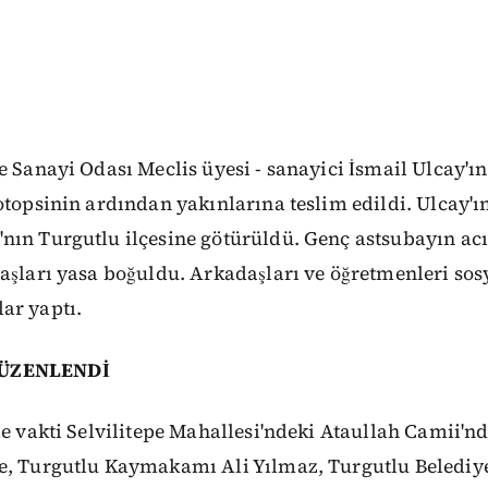
e Sanayi Odası Meclis üyesi - sanayici İsmail Ulcay'ı
otopsinin ardından yakınlarına teslim edildi. Ulcay'ı
nın Turgutlu ilçesine götürüldü. Genç astsubayın acı
daşları yasa boğuldu. Arkadaşları ve öğretmenleri so
ar yaptı.
DÜZENLENDİ
e vakti Selvilitepe Mahallesi'ndeki Ataullah Camii'nd
e, Turgutlu Kaymakamı Ali Yılmaz, Turgutlu Belediye