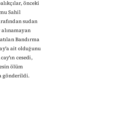
lıkçılar, önceki
umu Sahil
tarafından sudan
er alınamayan
latılan Bandırma
ay'a ait olduğunu
cay'ın cesedi,
esin ölüm
 gönderildi.