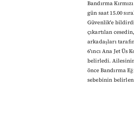
Bandırma Kırmızı 
gün saat 15.00 sır
Güvenlik'e bildird
çıkartılan cesedi
arkadaşları taraf
6'ıncı Ana Jet Üs 
belirledi. Ailesin
önce Bandırma Eği
sebebinin belirle