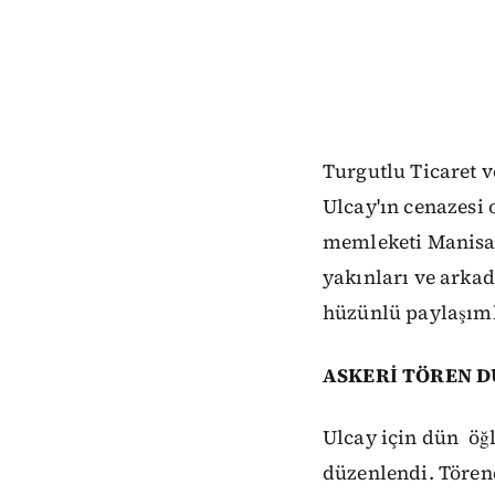
Turgutlu Ticaret v
Ulcay'ın cenazesi 
memleketi Manisa'
yakınları ve arka
hüzünlü paylaşıml
ASKERİ TÖREN 
Ulcay için dün öğl
düzenlendi. Tören