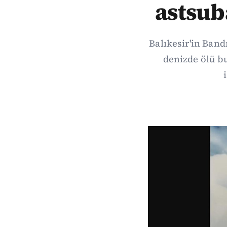
astsub
Balıkesir'in Band
denizde ölü b