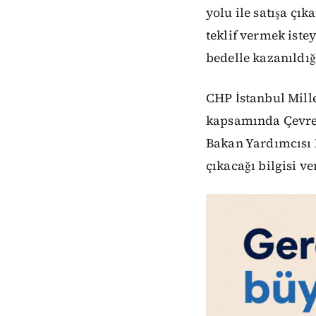
yolu ile satışa çık
teklif vermek iste
bedelle kazanıldığ
CHP İstanbul Mill
kapsamında Çevre v
Bakan Yardımcısı M
çıkacağı bilgisi ve