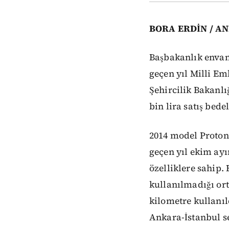
BORA ERDİN / A
Başbakanlık envan
geçen yıl Milli Em
Şehircilik Bakanlı
bin lira satış bede
2014 model Proto
geçen yıl ekim ayı
özelliklere sahip.
kullanılmadığı orta
kilometre kullanıl
Ankara-İstanbul se