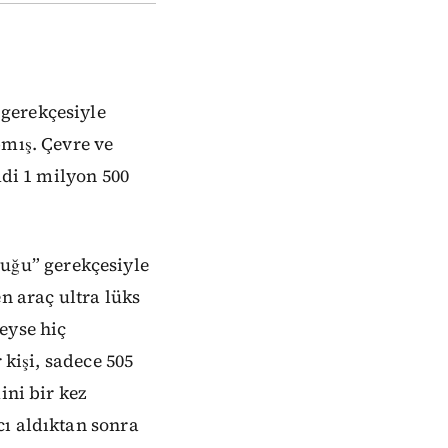
gerekçesiyle
pmış. Çevre ve
mdi 1 milyon 500
uğu” gerekçesiyle
n araç ultra lüks
eyse hiç
 kişi, sadece 505
ini bir kez
cı aldıktan sonra