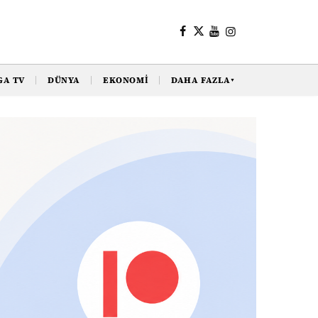
GA TV
DÜNYA
EKONOMI
DAHA FAZLA
▼