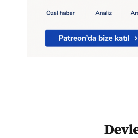
Ana Sayfa
Devlet, sıfır limuzini "ekonom
Devle