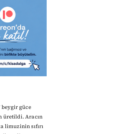
 beygir güce
 üretildi. Aracın
a limuzinin sıfırı