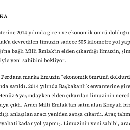
NKA
terine 2014 yılında giren ve ekonomik ömrü dolduğu 
lak’a devredilen limuzin sadece 505 kilometre yol ya
ğı’na bağlı Milli Emlak’ın elden çıkardığı limuzin, şi
liyle yeni sahibini bekliyor.
n Perdana marka limuzin “ekonomik ömrünü doldurd
nda satıldı. 2014 yılında Başbakanlık envanterine gire
 Henüz 6 yaşındayken elden çıkarılan limuzinin nered
ya çıktı. Aracı Milli Emlak’tan satın alan Konyalı bir
dığı anlaşılan aracı yeniden satışa çıkardı. Araç tahm
yahati kadar yol yapmış. Limuzinin yeni sahibi, ara