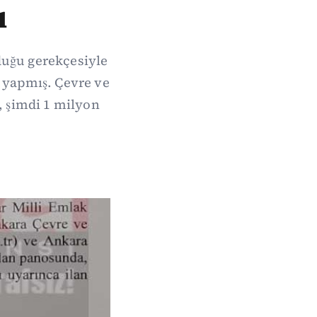
ı
duğu gerekçesiyle
l yapmış. Çevre ve
n, şimdi 1 milyon