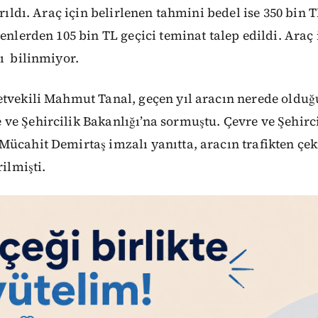
arıldı. Araç için belirlenen tahmini bedel ise 350 bin 
yenlerden 105 bin TL geçici teminat talep edildi. Araç 
ı bilinmiyor.
etvekili Mahmut Tanal, geçen yıl aracın nerede oldu
e Şehircilik Bakanlığı’na sormuştu. Çevre ve Şehirci
ücahit Demirtaş imzalı yanıtta, aracın trafikten çekil
rilmişti.