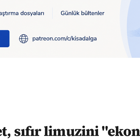
ik ömrü" doldu diye sattı
t, sıfır limuzini "ek