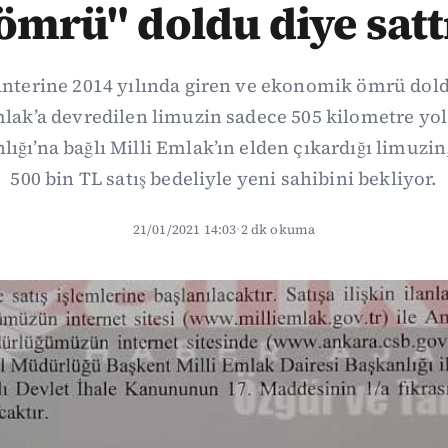
ömrü" doldu diye satt
nterine 2014 yılında giren ve ekonomik ömrü dol
mlak’a devredilen limuzin sadece 505 kilometre yo
lığı’na bağlı Milli Emlak’ın elden çıkardığı limuzi
500 bin TL satış bedeliyle yeni sahibini bekliyor.
21/01/2021 14:03
·
2 dk okuma