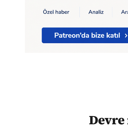
Ana Sayfa
Devre mülkte 5 milyonluk vur
Devre 