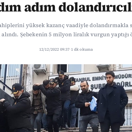
dım adım dolandırıcıl
hiplerini yüksek kazanç vaadiyle dolandırmakla s
 alındı. Şebekenin 5 milyon liralık vurgun yaptığı 
12/12/2022 09:37
·
1 dk okuma