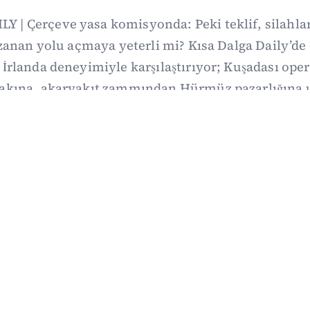
Y | Çerçeve yasa komisyonda: Peki teklif, silahl
uzanan yolu açmaya yeterli mi? Kısa Dalga Daily’
İrlanda deneyimiyle karşılaştırıyor; Kuşadası op
fakına, akaryakıt zammından Hürmüz pazarlığına
li gelişmelerini ve gözden kaçan ayrıntıları derliy
07/08/2026 20:00
·