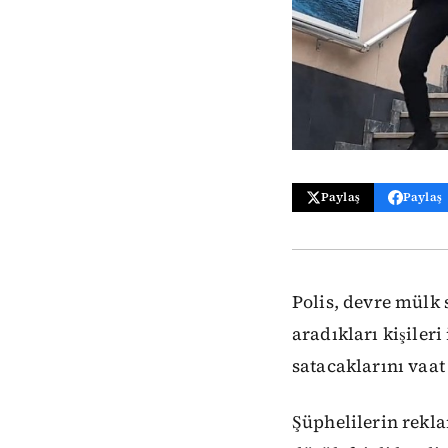
Paylaş
Paylaş
Polis, devre mülk 
aradıkları kişiler
satacaklarını vaat 
Şüphelilerin rekla