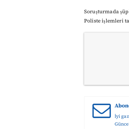
Soruşturmada şüphe
Poliste işlemleri 
Abon
İyi ga
Güncel