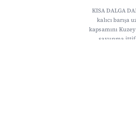
KISA DALGA DAIL
kalıcı barışa 
kapsamını Kuzey 
savunma itti
önem