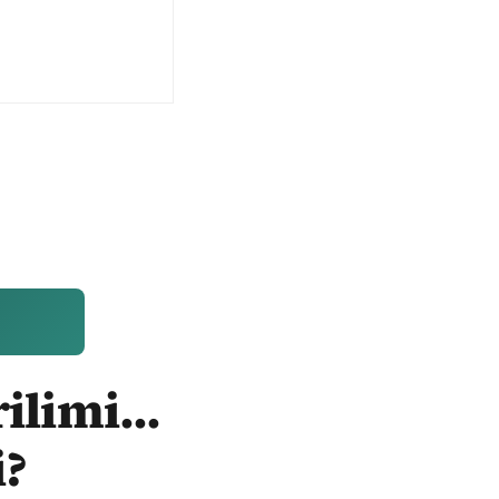
ilimi...
i?