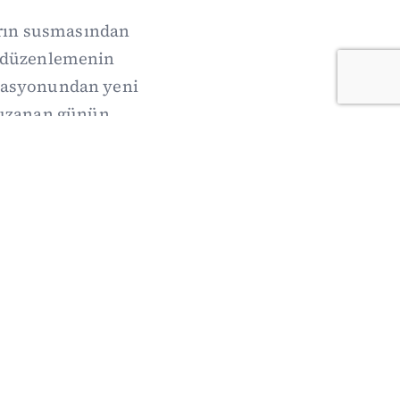
arın susmasından
de düzenlemenin
erasyonundan yeni
 uzanan günün
oruz.