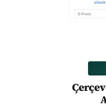
almak 
Çerçeve
A