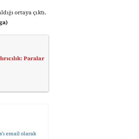
dığı ortaya çıktı.
ga)
ırıcılık: Paralar
s’ı email olarak