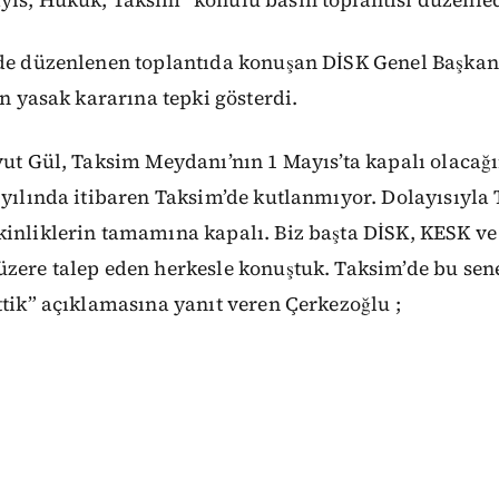
lde düzenlenen toplantıda konuşan DİSK Genel Başkan
in yasak kararına tepki gösterdi.
vut Gül, Taksim Meydanı’nın 1 Mayıs’ta kapalı olacağı
 yılında itibaren Taksim’de kutlanmıyor. Dolayısıyla
kinliklerin tamamına kapalı. Biz başta DİSK, KESK ve
üzere talep eden herkesle konuştuk. Taksim’de bu se
ttik” açıklamasına yanıt veren Çerkezoğlu ;