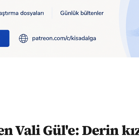
ımızın gösterdiği olgunluğu göstermesini bekliyoruz
en Vali Gül'e: Derin kı