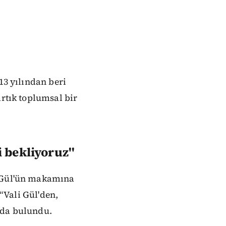
13 yılından beri
artık toplumsal bir
 bekliyoruz''
t Gül'ün makamına
 “Vali Gül'den,
nda bulundu.