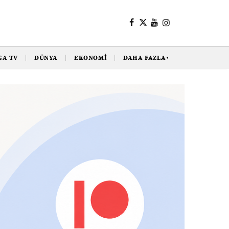
GA TV
DÜNYA
EKONOMI
DAHA FAZLA
▼