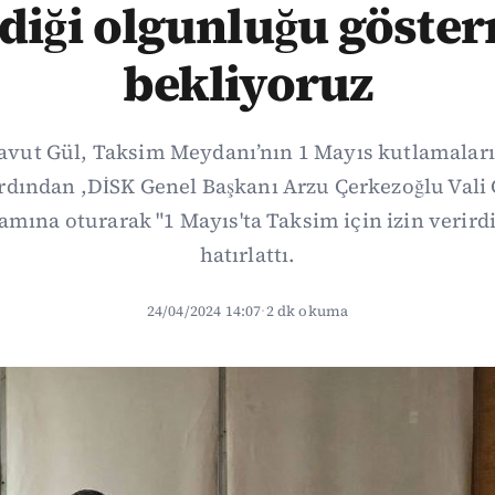
diği olgunluğu göste
bekliyoruz
Davut Gül, Taksim Meydanı’nın 1 Mayıs kutlamaları
rdından ,DİSK Genel Başkanı Arzu Çerkezoğlu Vali G
mına oturarak "1 Mayıs'ta Taksim için izin verird
hatırlattı.
24/04/2024 14:07
·
2 dk okuma