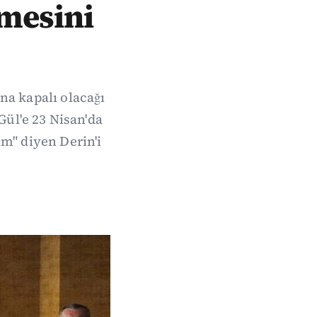
rmesini
na kapalı olacağı
ül'e 23 Nisan'da
im" diyen Derin'i