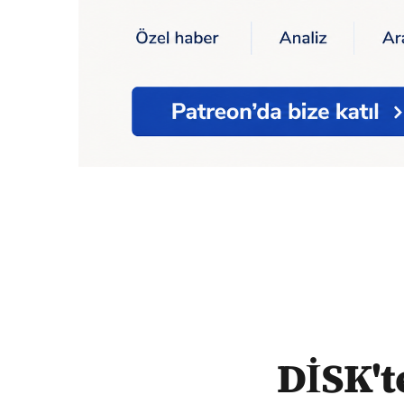
Ana Sayfa
DİSK'ten Vali Gül'e: Derin kız
DİSK't