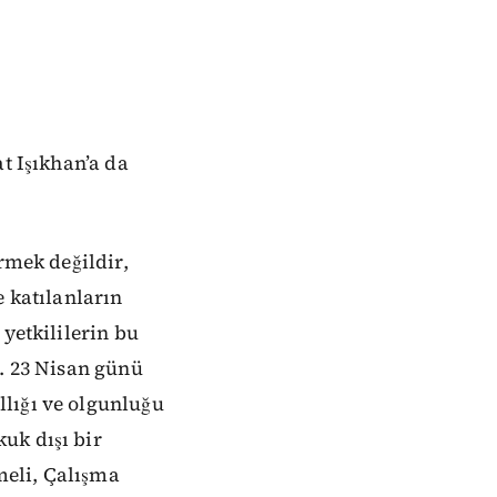
t Işıkhan’a da
rmek değildir,
e katılanların
yetkililerin bu
z. 23 Nisan günü
lığı ve olgunluğu
uk dışı bir
meli, Çalışma