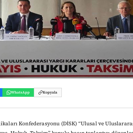
WhatsApp
Kopyala
ikaları Konfederasyonu (DİSK) “Ulusal ve Uluslararas
yıs, Hukuk, Taksim” konulu basın toplantısı düzenled