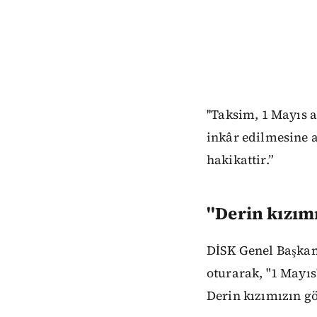
''Taksim, 1 Mayıs 
inkâr edilmesine a
hakikattir.”
''Derin kızım
DİSK Genel Başkan
oturarak, "1 Mayıs'
Derin kızımızın g