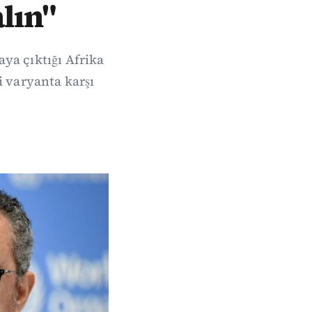
alın"
ya çıktığı Afrika
i varyanta karşı