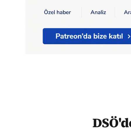
Ana Sayfa
Sağlık
Korona
DSÖ'den ülkel
DSÖ'de