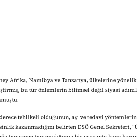
üney Afrika, Namibya ve Tanzanya, ülkelerine yönelik
eştirmiş, bu tür önlemlerin bilimsel değil siyasi adım
unmuştu.
derece tehlikeli olduğunun, aşı ve tedavi yöntemleri
sinlik kazanmadığını belirten DSÖ Genel Sekreteri, "
nüz tamamen tanımadığımız bir varyanta karşı koru