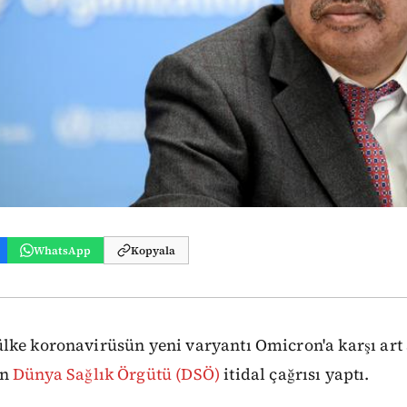
WhatsApp
Kopyala
lke koronavirüsün yeni varyantı Omicron'a karşı art 
en
Dünya Sağlık Örgütü (DSÖ)
itidal çağrısı yaptı.