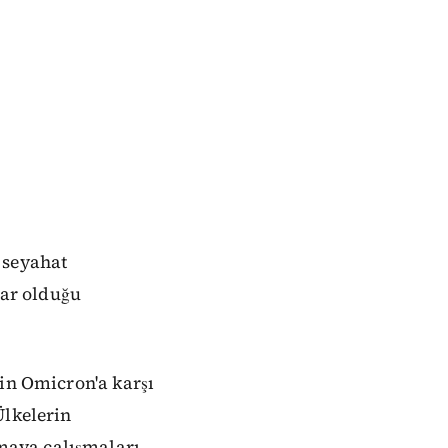
 seyahat
lar olduğu
nin Omicron'a karşı
Ülkelerin
maya çalışmaları