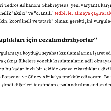
ri Tedros Adhanom Ghebreyesus, yeni varyanta karşı
elik "akılcı" ve "orantılı"
tedbirler almaya çağırara
kin, koordineli ve tutarlı" olması gerektiğini vurgula
aptıkları için cezalandırılıyorlar"
ygulamaya koyduğu seyahat kısıtlamalarına işaret ed
ya çıktığı ülkelere yönelik kısıtlamaların adil olmaya
tı bu kadar hızlı bir şekilde ortaya çıkardıkları, diz
n Botsvana ve Güney Afrika'ya teşekkür ediyorum. Bu
in şimdi diğerleri tarafından cezalandırılmasından de