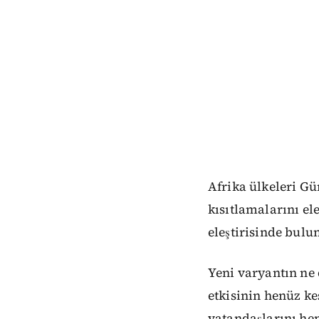
Afrika ülkeleri G
kısıtlamalarını el
eleştirisinde bul
Yeni varyantın ne 
etkisinin henüz ke
vatandaşlarını he