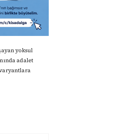
aşayan yoksul
ımında adalet
 varyantlara