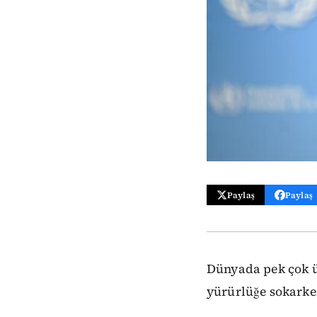
Paylaş
Paylaş
Dünyada pek çok ü
yürürlüğe sokark