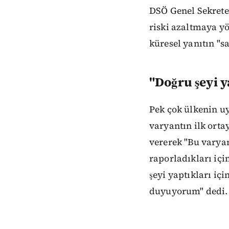
DSÖ Genel Sekrete
riski azaltmaya yön
küresel yanıtın "sa
"Doğru şeyi y
Pek çok ülkenin u
varyantın ilk orta
vererek "Bu varyan
raporladıkları içi
şeyi yaptıkları iç
duyuyorum" dedi.