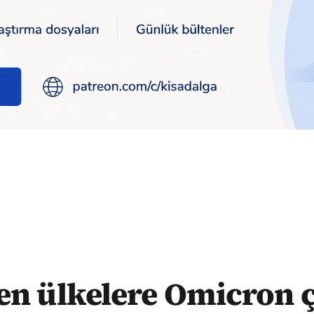
ere Omicron çağrısı: "Akılcı ve orantılı tedbir alın"
n ülkelere Omicron ç