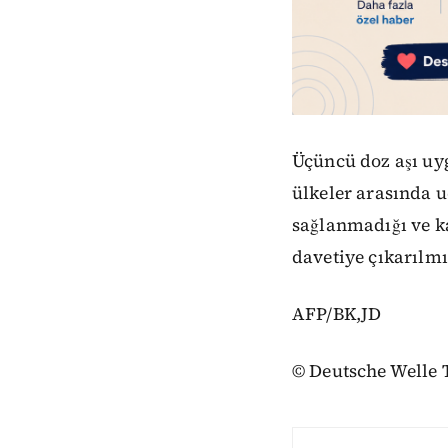
Üçüncü doz aşı uyg
ülkeler arasında u
sağlanmadığı ve ka
davetiye çıkarılmı
AFP/BK,JD
© Deutsche Welle 