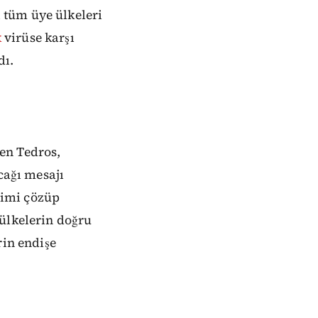
 tüm üye ülkeleri
k
virüse karşı
dı.
en Tedros,
cağı mesajı
ilimi çözüp
 ülkelerin doğru
rin endişe