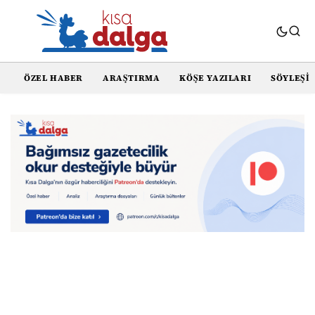
ÖZEL HABER
ARAŞTIRMA
KÖŞE YAZILARI
SÖYLEŞI