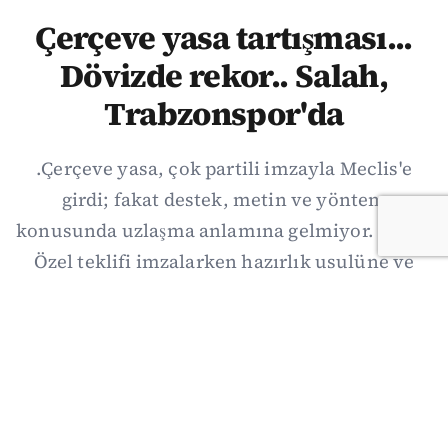
Çerçeve yasa tartışması...
Dövizde rekor.. Salah,
Trabzonspor'da
.Çerçeve yasa, çok partili imzayla Meclis'e
girdi; fakat destek, metin ve yöntem
konusunda uzlaşma anlamına gelmiyor. Özgür
Özel teklifi imzalarken hazırlık usulüne ve
demokratikleşme başlıklarının dışarıda
bırakılmasına şerh düştü. Asıl eşik cuma
günkü komisyon: On iki maddelik erteleme
mekanizmasının kimleri, hangi koşulla ve ne
zaman kapsayacağı orada somutlaşacak.