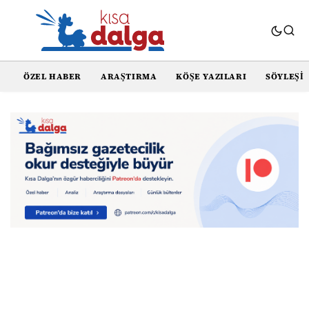
ÖZEL HABER
ARAŞTIRMA
KÖŞE YAZILARI
SÖYLEŞI