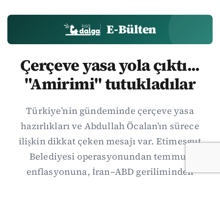
E-Bülten
Çerçeve yasa yola çıktı...
"Amirimi" tutukladılar
Türkiye’nin gündeminde çerçeve yasa
hazırlıkları ve Abdullah Öcalan’ın sürece
ilişkin dikkat çeken mesajı var. Etimesgut
Belediyesi operasyonundan temmuz
enflasyonuna, İran–ABD geriliminden
Suriye’deki gelişmelere uzanan günün önemli
haberlerini; gözden kaçan ayrıntılar, kültür-
sanat ve spor gündemiyle birlikte Kısa Dalga