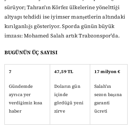
sürüyor; Tahran'ın Körfez ülkelerine yönelttiği
altyapı tehdidi ise iyimser manşetlerin altındaki
kırılganlığı gösteriyor. Sporda günün büyük
imzası: Mohamed Salah artık Trabzonspor'da.
BUGÜNÜN ÜÇ SAYISI
7
47,59 TL
17 milyon €
Gündemde
Doların gün
Salah'ın
ayrıca yer
içinde
sezon başına
verdiğimiz kısa
gördüğü yeni
garanti
haber
zirve
ücreti