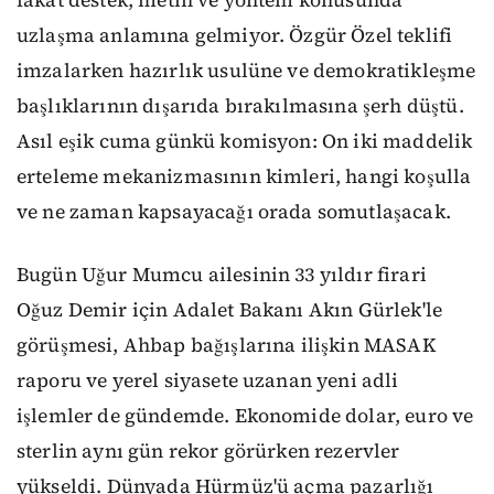
fakat destek, metin ve yöntem konusunda
uzlaşma anlamına gelmiyor. Özgür Özel teklifi
imzalarken hazırlık usulüne ve demokratikleşme
başlıklarının dışarıda bırakılmasına şerh düştü.
Asıl eşik cuma günkü komisyon: On iki maddelik
erteleme mekanizmasının kimleri, hangi koşulla
ve ne zaman kapsayacağı orada somutlaşacak.
Bugün Uğur Mumcu ailesinin 33 yıldır firari
Oğuz Demir için Adalet Bakanı Akın Gürlek'le
görüşmesi, Ahbap bağışlarına ilişkin MASAK
raporu ve yerel siyasete uzanan yeni adli
işlemler de gündemde. Ekonomide dolar, euro ve
sterlin aynı gün rekor görürken rezervler
yükseldi. Dünyada Hürmüz'ü açma pazarlığı