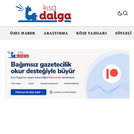
ÖZEL HABER
ARAŞTIRMA
KÖŞE YAZILARI
SÖYLEŞI