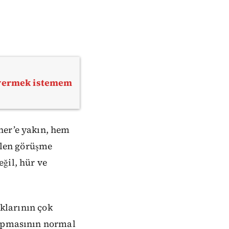
l vermek istemem
ner’e yakın, hem
tilen görüşme
ğil, hür ve
ıklarının çok
yapmasının normal