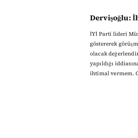
Dervişoğlu: 
İYİ Parti lideri M
göstererek görüşm
olacak değerlendi
yapıldığı iddiasın
ihtimal vermem. G