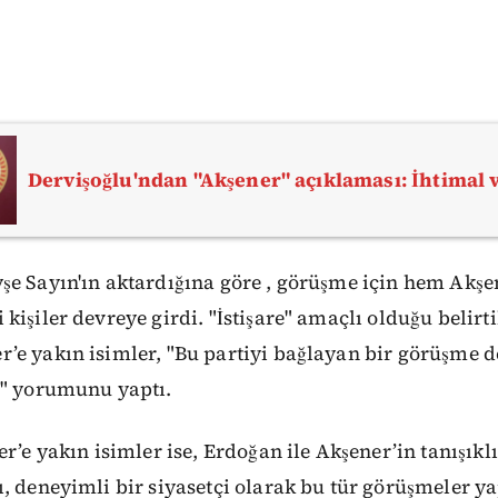
Dervişoğlu'ndan "Akşener" açıklaması: İhtima
şe Sayın'ın aktardığına göre , görüşme için hem Akşe
kişiler devreye girdi. "İstişare" amaçlı olduğu belir
e yakın isimler, "Bu partiyi bağlayan bir görüşme de
r" yorumunu yaptı.
er’e yakın isimler ise, Erdoğan ile Akşener’in tanışıkl
ı, deneyimli bir siyasetçi olarak bu tür görüşmeler 