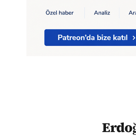
Ana Sayfa
Erdoğan - Akşener görüşmesin
Erdoğ