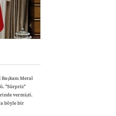
l Başkanı Meral
ü. "Sürpriz"
rinde vermişti.
a böyle bir