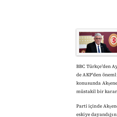
BBC Türkçe'den Ay
de AKP'den önemli 
konusunda Akşener’
müstakil bir kara
Parti içinde Akşen
eskiye dayandığın