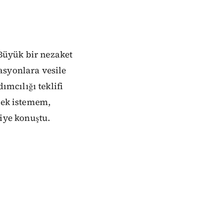
"Büyük bir nezaket
asyonlara vesile
mcılığı teklifi
rmek istemem,
iye konuştu.