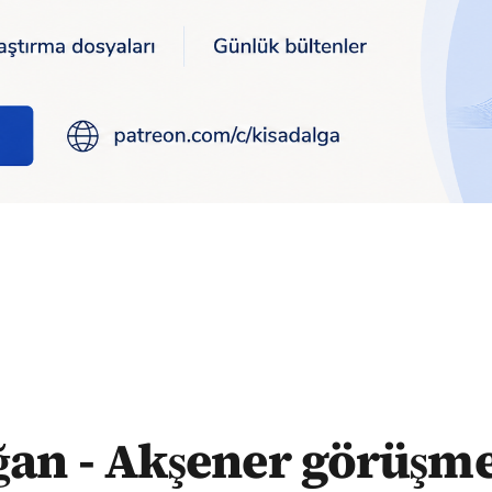
in perde arkası
an - Akşener görüşm