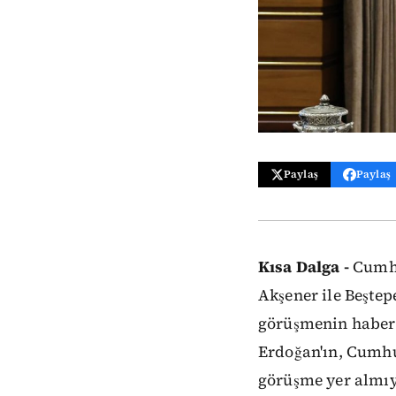
Paylaş
Paylaş
Kısa Dalga -
Cumhu
Akşener ile Beştep
görüşmenin haberin
Erdoğan'ın, Cumhu
görüşme yer almı