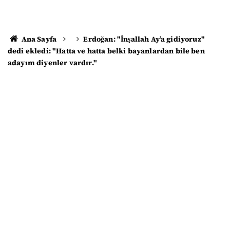
Ana Sayfa
Erdoğan: "İnşallah Ay’a gidiyoruz"
dedi ekledi: "Hatta ve hatta belki bayanlardan bile ben
adayım diyenler vardır."