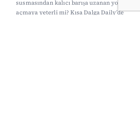
susmasından kalıcı barışa uzanan yolu
açmaya yeterli mi? Kısa Dalga Daily’de
düzenlemenin kapsamını Kuzey İrlanda
deneyimiyle karşılaştırıyor; Kuşadası
operasyonundan yeni savunma ittifakına,
akaryakıt zammından Hürmüz pazarlığına
uzanan günün önemli gelişmelerini ve gözden
kaçan ayrıntıları derliyoruz.
07/08/2026 20:00
·