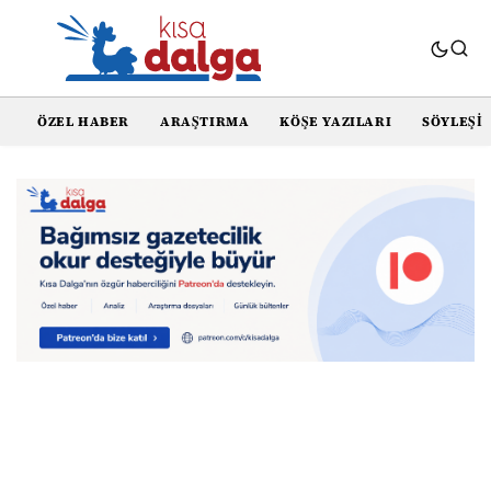
ÖZEL HABER
ARAŞTIRMA
KÖŞE YAZILARI
SÖYLEŞI