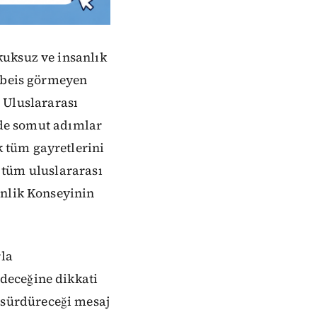
kuksuz ve insanlık
a beis görmeyen
. Uluslararası
önde somut adımlar
 tüm gayretlerini
i tüm uluslararası
enlik Konseyinin
rla
deceğine dikkati
sürdüreceği mesaj