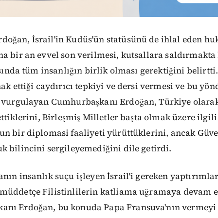
oğan, İsrail'in Kudüs'ün statüsünü de ihlal eden hu
a bir an evvel son verilmesi, kutsallara saldırmakt
ısında tüm insanlığın birlik olması gerektiğini belirtti
hak ettiği caydırıcı tepkiyi ve dersi vermesi ve bu y
i vurgulayan Cumhurbaşkanı Erdoğan, Türkiye olarak
ttiklerini, Birleşmiş Milletler başta olmak üzere ilgil
un bir diplomasi faaliyeti yürüttüklerini, ancak Güv
 bilincini sergileyemediğini dile getirdi.
nın insanlık suçu işleyen İsrail'i gereken yaptırımla
müddetçe Filistinlilerin katliama uğramaya devam e
anı Erdoğan, bu konuda Papa Fransuva'nın vermeyi 