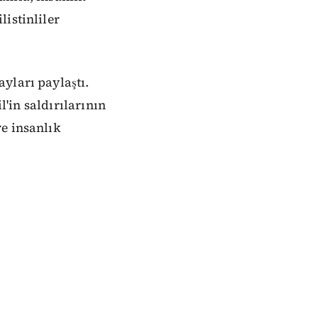
istinliler
yları paylaştı.
l'in saldırılarının
e insanlık