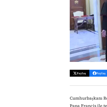
Paylaş
Paylaş
Cumhurbaşkanı Rece
Papa Francis ile t