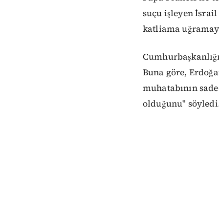
suçu işleyen İsrai
katliama uğramaya
Cumhurbaşkanlığı, 
Buna göre, Erdoğan;
muhatabının sadece
olduğunu" söyledi