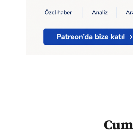
Ana Sayfa
Cumhurbaşkanı Erdoğan, Papa Fr
Cumh