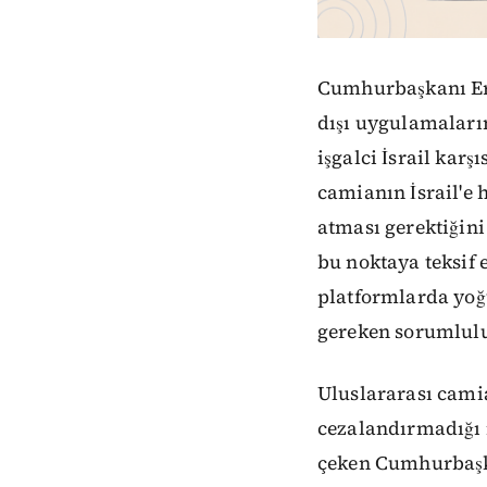
Cumhurbaşkanı Erd
dışı uygulamaların
işgalci İsrail karş
camianın İsrail'e 
atması gerektiğin
bu noktaya teksif e
platformlarda yoğ
gereken sorumluluk
Uluslararası camia
cezalandırmadığı 
çeken Cumhurbaşk