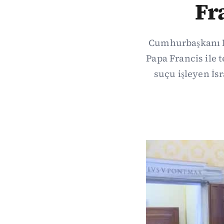
Fra
Cumhurbaşkanı Rec
Papa Francis ile 
suçu işleyen İs