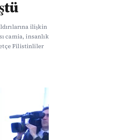
üştü
dırılarına ilişkin
sı camia, insanlık
çe Filistinliler