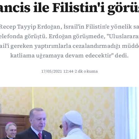
ncis ile Filistin'i gör
ep Tayyip Erdoğan, İsrail'in Filistin'e yönelik sal
telefonda görüştü. Erdoğan görüşmede, "Uluslarara
rail'i gereken yaptırımlarla cezalandırmadığı müddet
katliama uğramaya devam edecektir" dedi.
17/05/2021 12:44
·
2 dk okuma