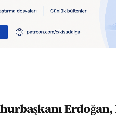
ancis ile Filistin'i görüştü
urbaşkanı Erdoğan,