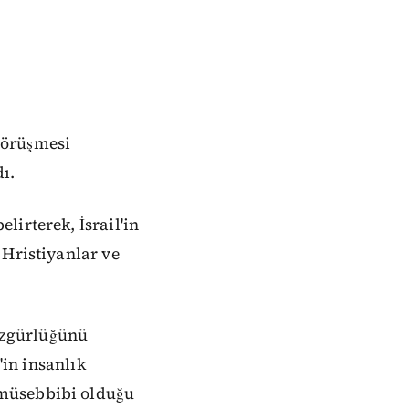
görüşmesi
dı.
irterek, İsrail'in
 Hristiyanlar ve
 özgürlüğünü
'in insanlık
 müsebbibi olduğu