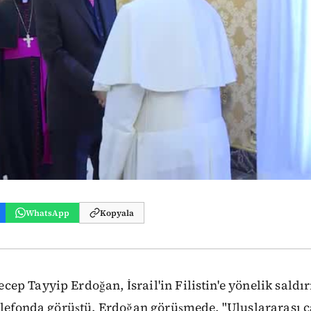
WhatsApp
Kopyala
p Tayyip Erdoğan, İsrail'in Filistin'e yönelik saldırı
elefonda görüştü. Erdoğan görüşmede, "Uluslararası c