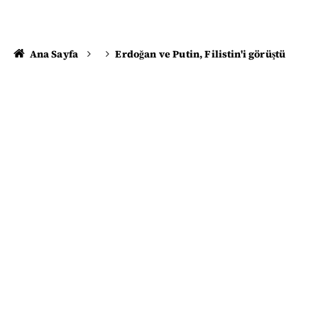
Ana Sayfa
Erdoğan ve Putin, Filistin'i görüştü