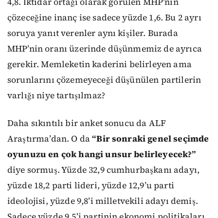
4,8. İktidar ortağı olarak görülen MHP’nin
çözeceğine inanç ise sadece yüzde 1,6. Bu 2 ayrı
soruya yanıt verenler aynı kişiler. Burada
MHP’nin oranı üzerinde düşünmemiz de ayrıca
gerekir. Memleketin kaderini belirleyen ama
sorunlarını çözemeyeceği düşünülen partilerin
varlığı niye tartışılmaz?
Daha sıkıntılı bir anket sonucu da ALF
Araştırma’dan. O da
“Bir sonraki genel seçimde
oyunuzu en çok hangi unsur belirleyecek?”
diye sormuş. Yüzde 32,9 cumhurbaşkanı adayı,
yüzde 18,2 parti lideri, yüzde 12,9’u parti
ideolojisi, yüzde 9,8’i milletvekili adayı demiş.
Sadece yüzde 9,5’i partinin ekonomi politikaları,