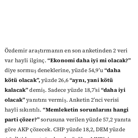
Özdemir araştırmanın en son anketinden 2 veri
var hayli ilginç.
“Ekonomi daha iyi mi olacak?”
diye sormuş deneklerine, yüzde 54,9’u
“daha
kötü olacak”,
yüzde 26,6
“aynı, yani kötü
kalacak”
demiş. Sadece yüzde 18,7’si
“daha iyi
olacak”
yanıtını vermiş. Anketin 2’nci verisi
hayli sıkıntılı.
“Memleketin sorunlarını hangi
parti çözer?”
sorusuna verilen yüzde 57,2 yanıta
göre AKP çözecek. CHP yüzde 18,2, DEM yüzde