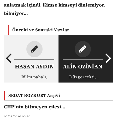
anlatmak içindi. Kimse kimseyi dinlemiyor,
bilmiyor…
Önceki ve Sonraki Yazılar
HASAN AYDIN
ALİN OZİNİAN
Bilim pahalı,
Düş gerçekti,
akademisyen ucuz:
gerçek haksız
Vakıf
SEDAT BOZKURT Arşivi
üniversitelerinin
yeni düzeni
CHP’nin bitmeyen çilesi…
02/08/2026 00:30