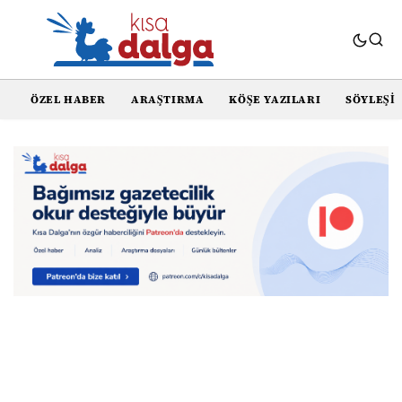
ÖZEL HABER
ARAŞTIRMA
KÖŞE YAZILARI
SÖYLEŞI