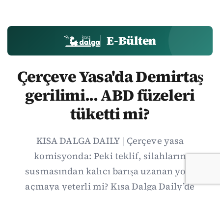
E-Bülten
Çerçeve Yasa'da Demirtaş
gerilimi... ABD füzeleri
tüketti mi?
KISA DALGA DAILY | Çerçeve yasa
komisyonda: Peki teklif, silahların
susmasından kalıcı barışa uzanan yolu
açmaya yeterli mi? Kısa Dalga Daily’de
düzenlemenin kapsamını Kuzey İrlanda
deneyimiyle karşılaştırıyor; Kuşadası