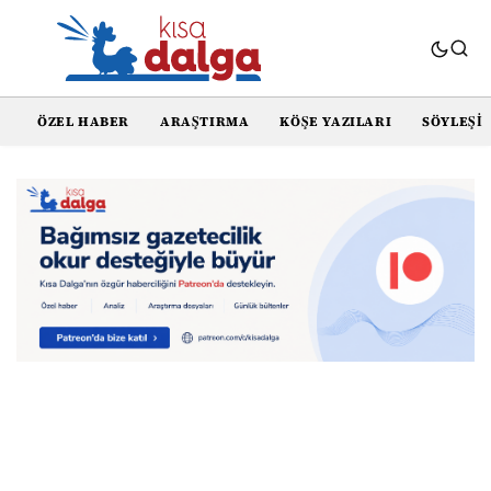
ÖZEL HABER
ARAŞTIRMA
KÖŞE YAZILARI
SÖYLEŞI