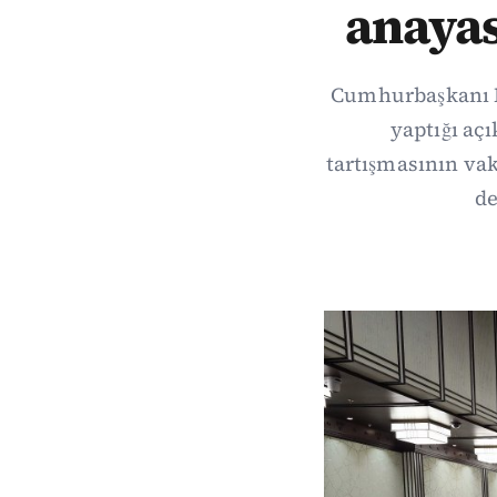
anayas
Cumhurbaşkanı Re
yaptığı aç
tartışmasının vak
de