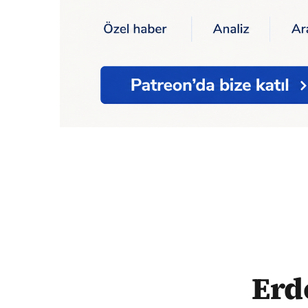
Ana Sayfa
Erdoğan: Türkiye'nin yeni bir 
Erd