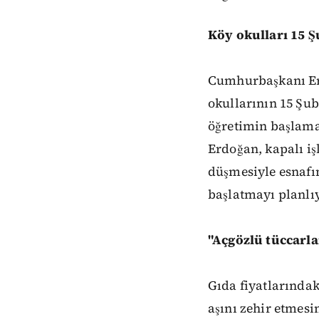
Köy okulları 15 Ş
Cumhurbaşkanı Er
okullarının 15 Şub
öğretimin başlamas
Erdoğan, kapalı iş
düşmesiyle esnafı
başlatmayı planlı
"Açgözlü tüccarla
Gıda fiyatlarındaki
aşını zehir etmesi