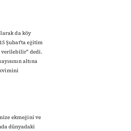
larak da köy
15 Şubat'ta eğitim
verilebilir" dedi.
sayısının altına
akvimini
imize ekmeğini ve
sında dünyadaki