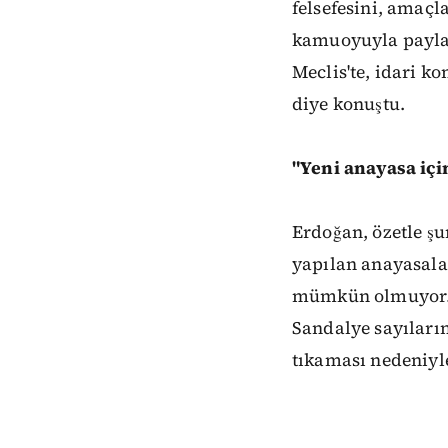
felsefesini, amaçla
kamuoyuyla paylaş
Meclis'te, idari k
diye konuştu.
"Yeni anayasa içi
Erdoğan, özetle şu
yapılan anayasalar
mümkün olmuyor. 
Sandalye sayıları
tıkaması nedeniyl