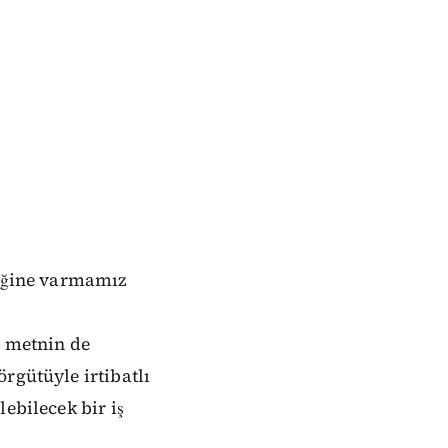
liğine varmamız
n metnin de
rgütüyle irtibatlı
ebilecek bir iş