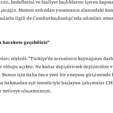
rını, hedeflerini ve faaliyet başlıklarını içeren kaps
acağız. Hemen ardından yasamanın alanındaki konul
onularla ilgili de Cumhurbaşkanlığı'nda adımları atm
n harekete geçebiliriz"
nları söyledi: "Türkiye'de sorunların kaynağının darb
 olduğu açıktır. Ne kadar değiştirirsek değiştirelim v
Bunun için daha önce yeni bir anayasa girişiminde
na bakmadan eşit temsilciyle başlayan çalışmalar CHP
e neticeye ulaşamamıştı.