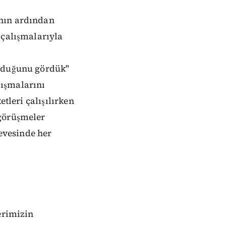
ının ardından
 çalışmalarıyla
olduğunu gördük"
lışmalarını
tleri çalışılırken
 görüşmeler
çevesinde her
erimizin