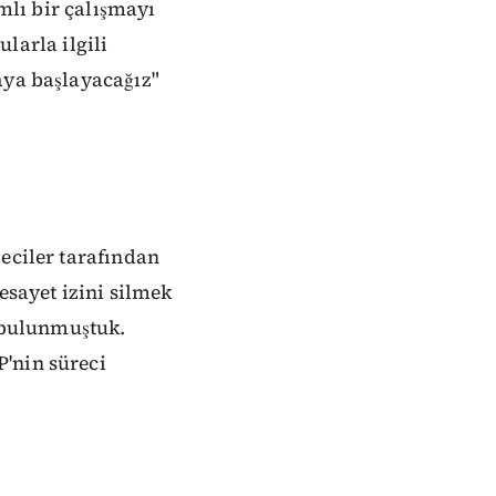
amlı bir çalışmayı
arla ilgili
aya başlayacağız"
eciler tarafından
esayet izini silmek
 bulunmuştuk.
'nin süreci