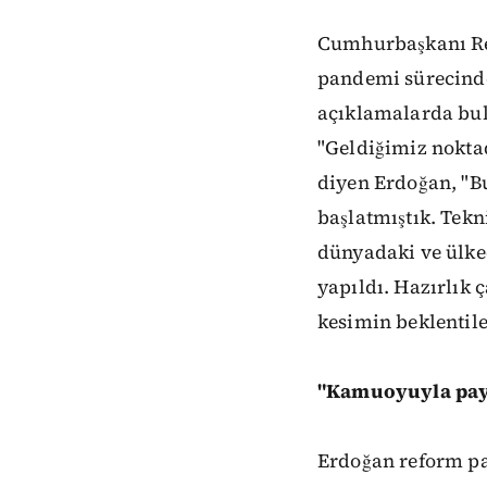
Cumhurbaşkanı Rec
pandemi sürecinde 
açıklamalarda bu
"Geldiğimiz nokta
diyen Erdoğan, "B
başlatmıştık. Tekni
dünyadaki ve ülke
yapıldı. Hazırlık 
kesimin beklentile
"Kamuoyuyla pay
Erdoğan reform pak