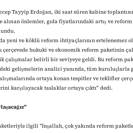
ep Tayyip Erdoğan, iki saat süren kabine toplantıs
alınan önlemler, gıda fiyatlarındaki artış ve reform
lundu.
da yeni ve köklü reform ihtiyaçlarının ertelenemez 
u çerçevede hukuki ve ekonomik reform paketinin ça
k çalışmalar belirli bir seviyeye geldi. Bu reform pake
deki gelişmelerin analizi yanında, tüm kuruluşlarla
çalışmalarında ortaya konan tespitler ve teklifler çer
rini karşılayacak taslaklar ortaya çıktı" dedi.
laşacağız"
etleriyle ilgili "İnşallah, çok yakında reform paketl