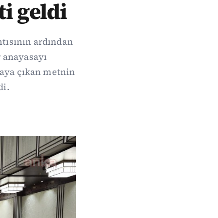
i geldi
ntısının ardından
r anayasayı
rtaya çıkan metnin
di.