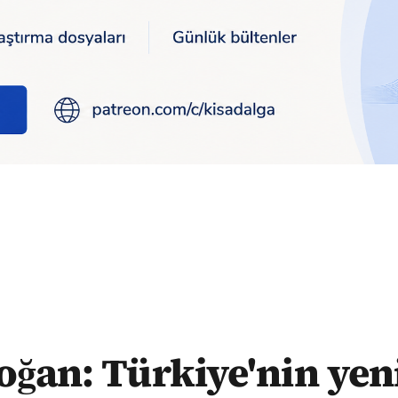
anayasayı tartışmasının vakti geldi
oğan: Türkiye'nin yeni