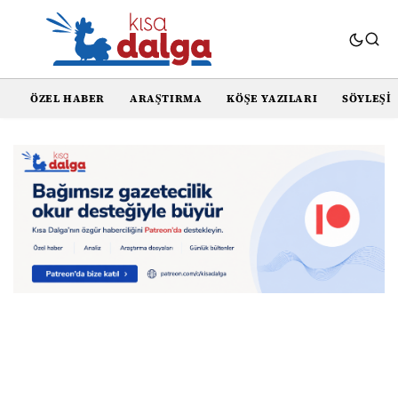
ÖZEL HABER
ARAŞTIRMA
KÖŞE YAZILARI
SÖYLEŞI