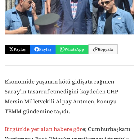
Paylaş
Paylaş
WhatsApp
Kopyala
Ekonomide yaşanan kötü gidişata rağmen
Saray’ın tasarruf etmediğini kaydeden CHP
Mersin Milletvekili Alpay Antmen, konuyu
TBMM gündemine taşıdı.
Birgün'de yer alan habere gör
e;
Cumhurbaşkanı
Yardımcısı Fuat Oktay’ın yanıtlaması istemiyle