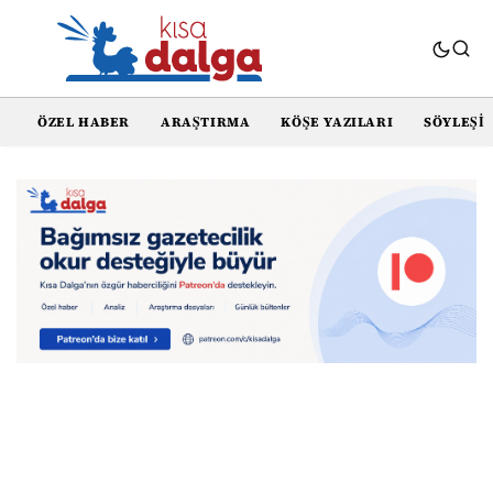
ÖZEL HABER
ARAŞTIRMA
KÖŞE YAZILARI
SÖYLEŞI