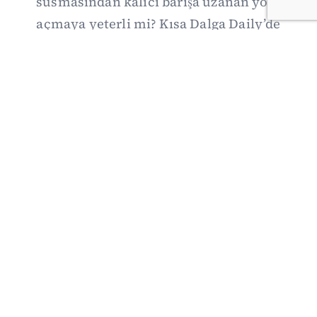
susmasından kalıcı barışa uzanan yolu
açmaya yeterli mi? Kısa Dalga Daily’de
düzenlemenin kapsamını Kuzey İrlanda
deneyimiyle karşılaştırıyor; Kuşadası
operasyonundan yeni savunma ittifakına,
akaryakıt zammından Hürmüz pazarlığına
uzanan günün önemli gelişmelerini ve gözden
kaçan ayrıntıları derliyoruz.
07/08/2026 20:00
·