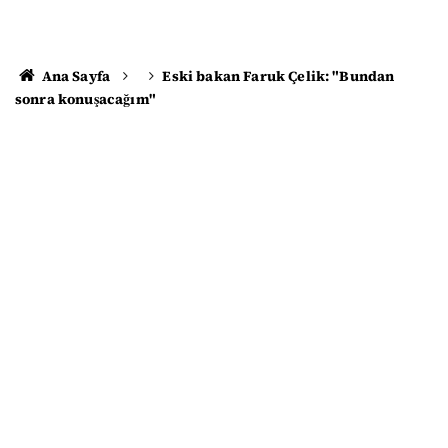
Ana Sayfa
Eski bakan Faruk Çelik: "Bundan
sonra konuşacağım"