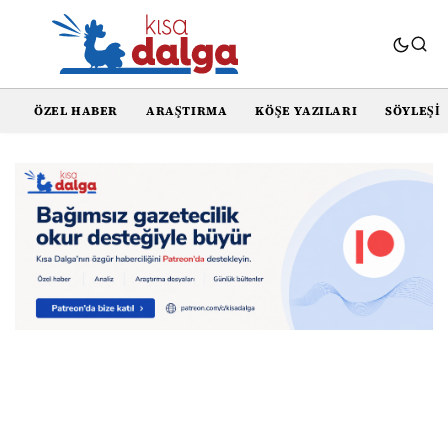
ÖZEL HABER
ARAŞTIRMA
KÖŞE YAZILARI
SÖYLEŞI