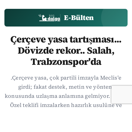
E-Bülten
Çerçeve yasa tartışması...
Dövizde rekor.. Salah,
Trabzonspor'da
.Çerçeve yasa, çok partili imzayla Meclis'e
girdi; fakat destek, metin ve yöntem
konusunda uzlaşma anlamına gelmiyor. Özgür
Özel teklifi imzalarken hazırlık usulüne ve
demokratikleşme başlıklarının dışarıda
bırakılmasına şerh düştü. Asıl eşik cuma