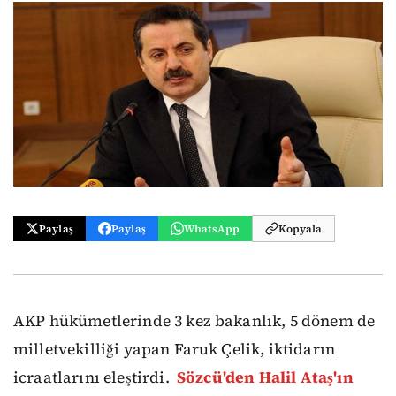
Paylaş
Paylaş
WhatsApp
Kopyala
AKP hükümetlerinde 3 kez bakanlık, 5 dönem de
milletvekilliği yapan Faruk Çelik, iktidarın
icraatlarını eleştirdi.
Sözcü'den Halil Ataş'ın