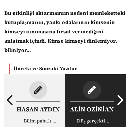
Bu etkinliği aktarmamım nedeni memleketteki
kutuplaşmanın, yankı odalarının kimsenin
kimseyi tanımasına fırsat vermediğini
anlatmak içindi. Kimse kimseyi dinlemiyor,
bilmiyor…
Önceki ve Sonraki Yazılar
HASAN AYDIN
ALİN OZİNİAN
Bilim pahalı,
Düş gerçekti,
akademisyen ucuz:
gerçek haksız