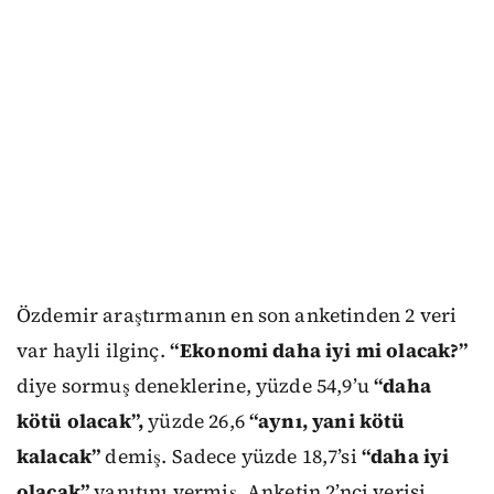
Özdemir araştırmanın en son anketinden 2 veri
var hayli ilginç.
“Ekonomi daha iyi mi olacak?”
diye sormuş deneklerine, yüzde 54,9’u
“daha
kötü olacak”,
yüzde 26,6
“aynı, yani kötü
kalacak”
demiş. Sadece yüzde 18,7’si
“daha iyi
olacak”
yanıtını vermiş. Anketin 2’nci verisi