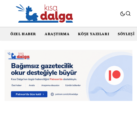
ÖZEL HABER
ARAŞTIRMA
KÖŞE YAZILARI
SÖYLEŞI