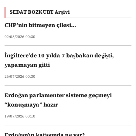
Vakıf
SEDAT BOZKURT Arşivi
üniversitelerinin
yeni düzeni
CHP’nin bitmeyen çilesi…
02/08/2026 00:30
İngiltere’de 10 yılda 7 başbakan değişti,
yapamayan gitti
26/07/2026 00:30
Erdoğan parlamenter sisteme geçmeyi
“konuşmaya” hazır
19/07/2026 00:10
Erdoğan’ın kafasında ne var?