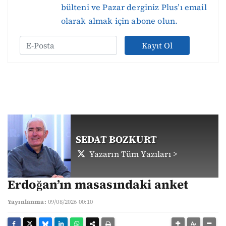
bülteni ve Pazar derginiz Plus’ı email
olarak almak için abone olun.
Kayıt Ol
SEDAT BOZKURT
Yazarın Tüm Yazıları >
Erdoğan’ın masasındaki anket
Yayınlanma:
09/08/2026 00:10