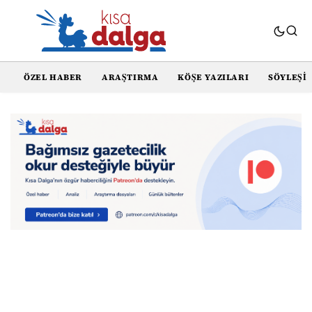
ÖZEL HABER
ARAŞTIRMA
KÖŞE YAZILARI
SÖYLEŞI