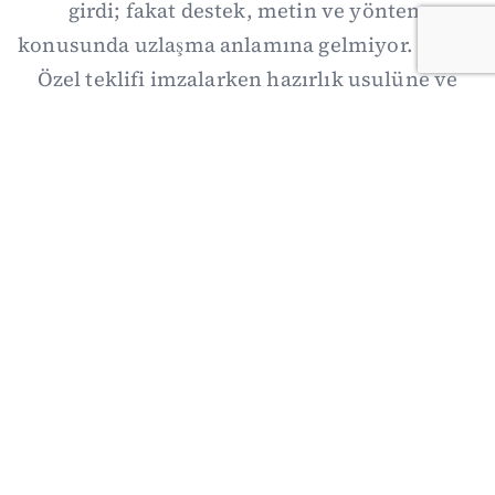
girdi; fakat destek, metin ve yöntem
konusunda uzlaşma anlamına gelmiyor. Özgür
Özel teklifi imzalarken hazırlık usulüne ve
demokratikleşme başlıklarının dışarıda
bırakılmasına şerh düştü. Asıl eşik cuma
günkü komisyon: On iki maddelik erteleme
mekanizmasının kimleri, hangi koşulla ve ne
zaman kapsayacağı orada somutlaşacak.
06/08/2026 19:41
·