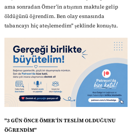
ama sonradan Ömer’in atışının maktule gelip
öldüğünü öğrendim. Ben olay esnasında
tabancayı hiç ateşlemedim" şeklinde konuştu.
"3 GÜN ÖNCE ÖMER’İN TESLİM OLDUĞUNU
ÖĞRENDİM"