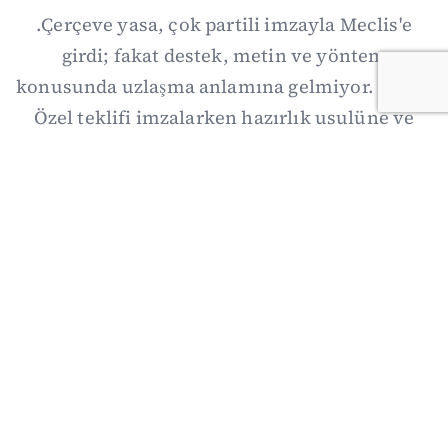
.Çerçeve yasa, çok partili imzayla Meclis'e
girdi; fakat destek, metin ve yöntem
konusunda uzlaşma anlamına gelmiyor. Özgür
Özel teklifi imzalarken hazırlık usulüne ve
demokratikleşme başlıklarının dışarıda
bırakılmasına şerh düştü. Asıl eşik cuma
günkü komisyon: On iki maddelik erteleme
mekanizmasının kimleri, hangi koşulla ve ne
zaman kapsayacağı orada somutlaşacak.
06/08/2026 19:41
·