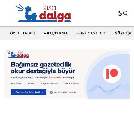
ÖZEL HABER
ARAŞTIRMA
KÖŞE YAZILARI
SÖYLEŞI