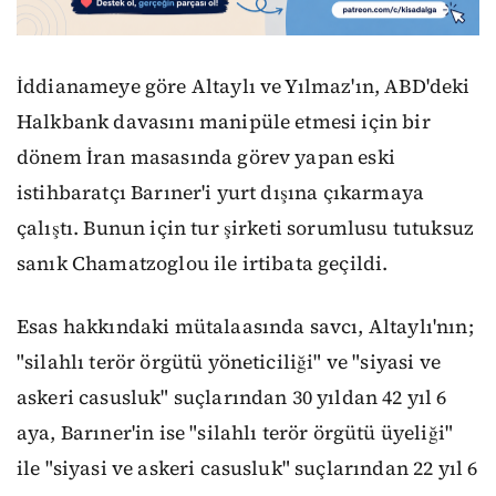
İddianameye göre Altaylı ve Yılmaz'ın, ABD'deki
Halkbank davasını manipüle etmesi için bir
dönem İran masasında görev yapan eski
istihbaratçı Barıner'i yurt dışına çıkarmaya
çalıştı. Bunun için tur şirketi sorumlusu tutuksuz
sanık Chamatzoglou ile irtibata geçildi.
Esas hakkındaki mütalaasında savcı, Altaylı'nın;
"silahlı terör örgütü yöneticiliği" ve "siyasi ve
askeri casusluk" suçlarından 30 yıldan 42 yıl 6
aya, Barıner'in ise "silahlı terör örgütü üyeliği"
ile "siyasi ve askeri casusluk" suçlarından 22 yıl 6