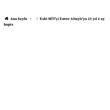
Ana Sayfa
Eski MİT'çi Enver Altaylı'ya 23 yıl 4 ay
hapis