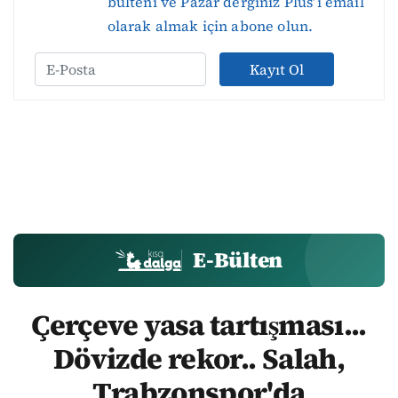
bülteni ve Pazar derginiz Plus’ı email
olarak almak için abone olun.
Kayıt Ol
E-Bülten
Çerçeve yasa tartışması...
Dövizde rekor.. Salah,
Trabzonspor'da