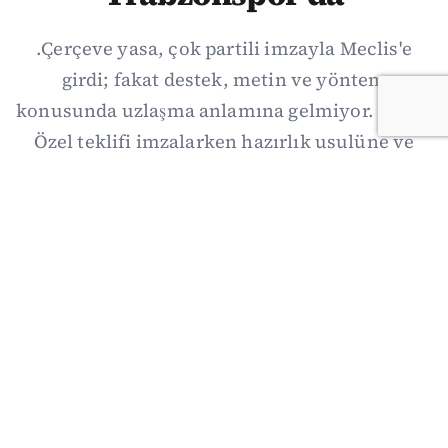
.Çerçeve yasa, çok partili imzayla Meclis'e
girdi; fakat destek, metin ve yöntem
konusunda uzlaşma anlamına gelmiyor. Özgür
Özel teklifi imzalarken hazırlık usulüne ve
demokratikleşme başlıklarının dışarıda
bırakılmasına şerh düştü. Asıl eşik cuma
günkü komisyon: On iki maddelik erteleme
mekanizmasının kimleri, hangi koşulla ve ne
zaman kapsayacağı orada somutlaşacak.
06/08/2026 19:41
·