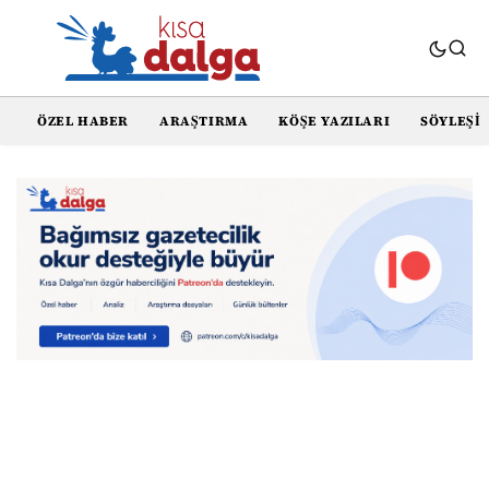
ÖZEL HABER
ARAŞTIRMA
KÖŞE YAZILARI
SÖYLEŞI