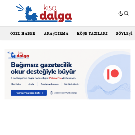
ÖZEL HABER
ARAŞTIRMA
KÖŞE YAZILARI
SÖYLEŞI