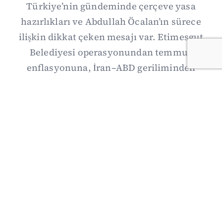
Türkiye’nin gündeminde çerçeve yasa
hazırlıkları ve Abdullah Öcalan’ın sürece
ilişkin dikkat çeken mesajı var. Etimesgut
Belediyesi operasyonundan temmuz
enflasyonuna, İran–ABD geriliminden
Suriye’deki gelişmelere uzanan günün önemli
haberlerini; gözden kaçan ayrıntılar, kültür-
sanat ve spor gündemiyle birlikte Kısa Dalga
Daily’de derledik. 3 Ağustos’un kapsamlı
haber özeti burada.
03/08/2026 18:27
·