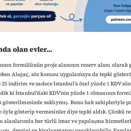
da olan evler...
ının formülünün proje alanının rezerv alanı olarak 
eken Alağaç, söz konusu uygulamaya da tepki gösterd
 25 indirim ve sadece İstanbul’a özel yüzde 1 KDV söz
dik ki İstanbul’daki KDV’nin yüzde 1 olmasının formü
k gösterilmesinde saklıymış. Bunu hak sahipleriyle p
e öyle gösterip vermesinler diye tepki aldık. Çünkü re
ı alanlarında her türlü imar ve yapılaşma hizmetleri
şını, devrini ve kiralanmasını yasaklayabilir. Yapılar