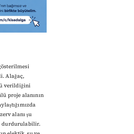
gösterilmesi
i. Alağaç,
ü verildiğini
lü proje alanının
aylaştığımızda
zerv alanı şu
 durdurulabilir.
ın elektik, su ve