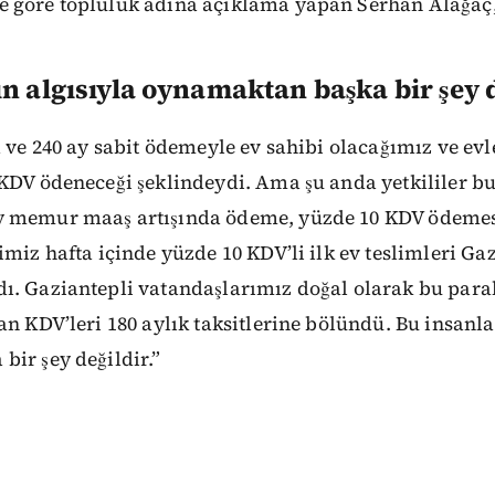
 göre topluluk adına açıklama yapan Serhan Alağaç, 
n algısıyla oynamaktan başka bir şey 
a ve 240 ay sabit ödemeyle ev sahibi olacağımız ve evl
 KDV ödeneceği şeklindeydi. Ama şu anda yetkililer b
y memur maaş artışında ödeme, yüzde 10 KDV ödemes
imiz hafta içinde yüzde 10 KDV’li ilk ev teslimleri Gaz
ı. Gaziantepli vatandaşlarımız doğal olarak bu para
an KDV’leri 180 aylık taksitlerine bölündü. Bu insanla
ir şey değildir.”