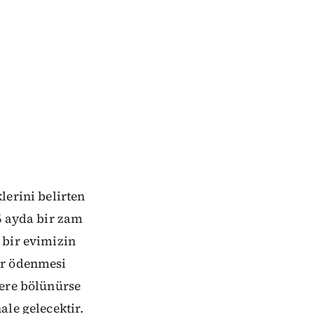
lerini belirten
6 ayda bir zam
 bir evimizin
ir ödenmesi
lere bölünürse
ale gelecektir.