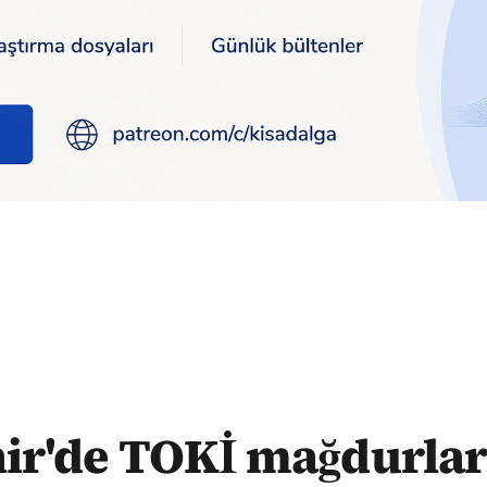
eylem yaptı: Çözüm yoksa oy yok
hir'de TOKİ mağdurlar