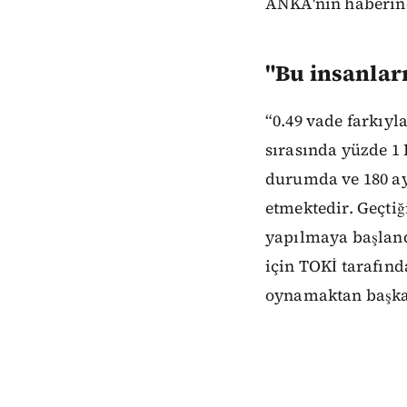
ANKA'nın haberine
"Bu insanları
“0.49 vade farkıyl
sırasında yüzde 1
durumda ve 180 a
etmektedir. Geçtiğ
yapılmaya başland
için TOKİ tarafınd
oynamaktan başka b