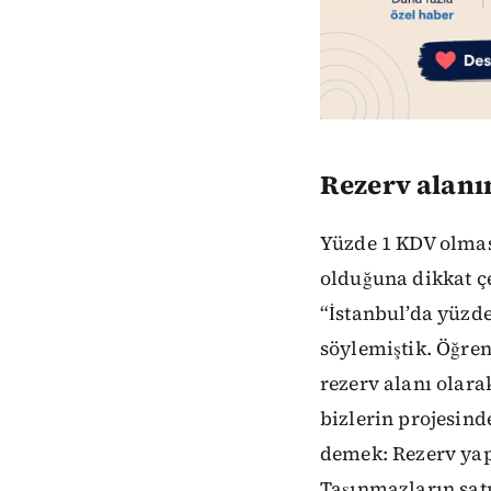
Rezerv alanın
Yüzde 1 KDV olmas
olduğuna dikkat ç
“İstanbul’da yüzde
söylemiştik. Öğren
rezerv alanı olara
bizlerin projesind
demek: Rezerv yap
Taşınmazların satı