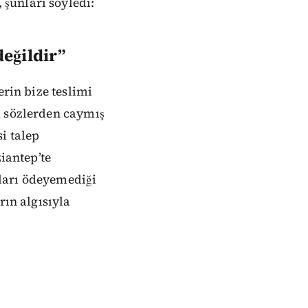
şunları söyledi:
değildir”
erin bize teslimi
u sözlerden caymış
i talep
iantep’te
ları ödeyemediği
rın algısıyla