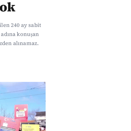
yok
len 240 ay sabit
r adına konuşan
izden alınamaz.