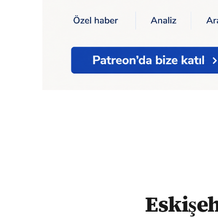
Ana Sayfa
Eskişehir'de TOKİ mağdurları 
Eskişe