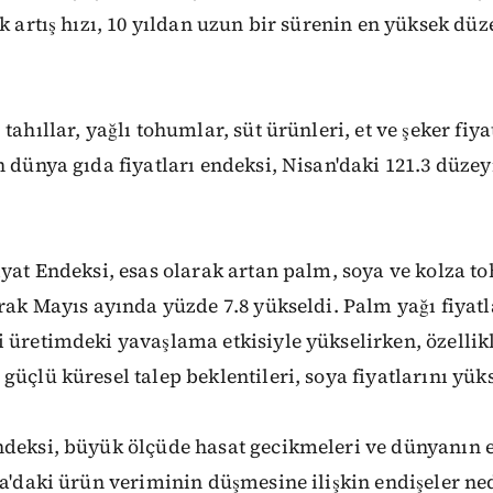
ık artış hızı, 10 yıldan uzun bir sürenin en yüksek düz
tahıllar, yağlı tohumlar, süt ürünleri, et ve şeker fiy
n dünya gıda fiyatları endeksi, Nisan'daki 121.3 düze
iyat Endeksi, esas olarak artan palm, soya ve kolza 
arak Mayıs ayında yüzde 7.8 yükseldi. Palm yağı fiya
 üretimdeki yavaşlama etkisiyle yükselirken, özellik
üçlü küresel talep beklentileri, soya fiyatlarını yüks
ndeksi, büyük ölçüde hasat gecikmeleri ve dünyanın 
ya'daki ürün veriminin düşmesine ilişkin endişeler ne