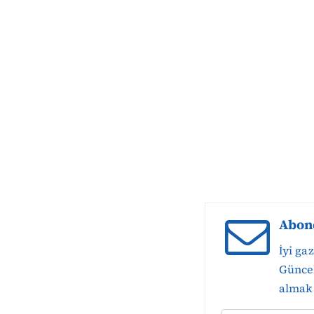
Abon
İyi ga
Güncel
almak 