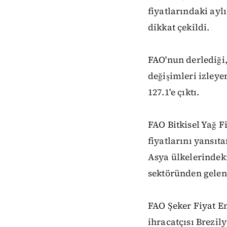
fiyatlarındaki ayl
dikkat çekildi.
FAO'nun derlediği, 
değişimleri izleye
127.1'e çıktı.
FAO Bitkisel Yağ F
fiyatlarını yansıt
Asya ülkelerindeki
sektöründen gelen g
FAO Şeker Fiyat E
ihracatçısı Brezil