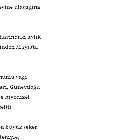
eyine ulaştığına
atlarındaki aylık
yinden Mayıs'ta
tohumu yağı
tları, Güneydoğu
le biyodizel
eltti.
en büyük şeker
deniyle,