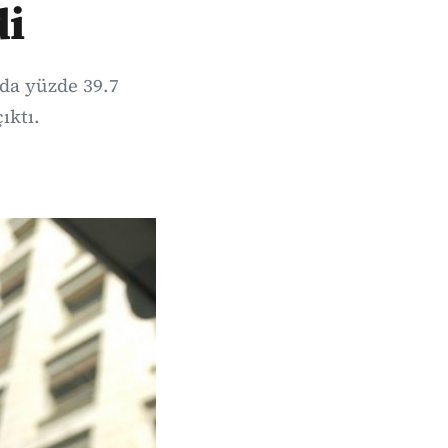
di
 da yüzde 39.7
ıktı.