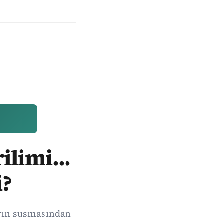
ilimi...
i?
arın susmasından