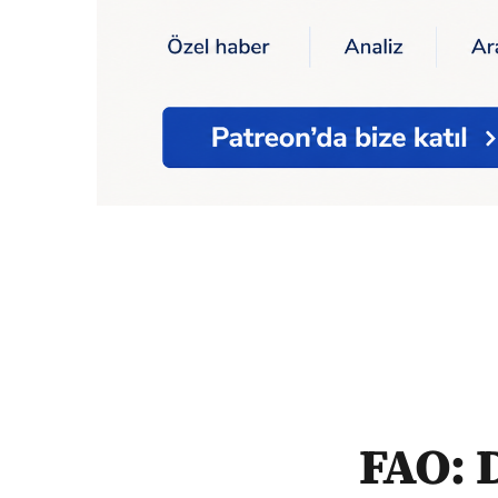
Ana Sayfa
Ekonomi
FAO: Dünya gıda fiyat
FAO: D