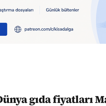
ları Mayıs'ta aylık yüzde 4.8 yükseldi
ünya gıda fiyatları M