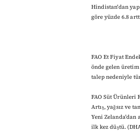
Hindistan'dan yapı
göre yüzde 6.8 artt
FAO Et Fiyat Endeks
önde gelen üretim
talep nedeniyle tüm
FAO Süt Ürünleri F
Artış, yağsız ve t
Yeni Zelanda'dan a
ilk kez düştü. (DH