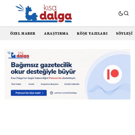
ÖZEL HABER
ARAŞTIRMA
KÖŞE YAZILARI
SÖYLEŞI