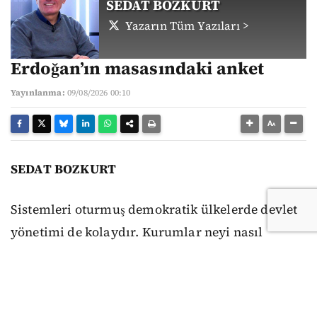
SEDAT BOZKURT
Yazarın Tüm Yazıları >
Erdoğan’ın masasındaki anket
Yayınlanma:
09/08/2026 00:10
SEDAT BOZKURT
Sistemleri oturmuş demokratik ülkelerde devlet
yönetimi de kolaydır. Kurumlar neyi nasıl
yapacaklarını ya da yapmayacaklarını bilirler.
Anayasa ve yasalar mutlaktır, uyulmaması diye
bir şey söz konusu olamaz. Seçimlerde siyasi