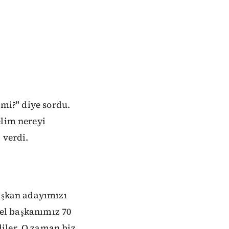
 mi?" diye sordu.
elim nereyi
 verdi.
başkan adayımızı
nel başkanımız 70
iler. O zaman biz