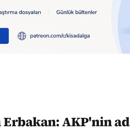
 desteklemek için iki ilçe istedik
h Erbakan: AKP'nin ad