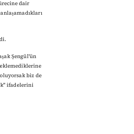
ürecine dair
e anlaşamadıkları
di.
aşak Şengül'ün
teklemediklerine
 oluyorsak biz de
k" ifadelerini