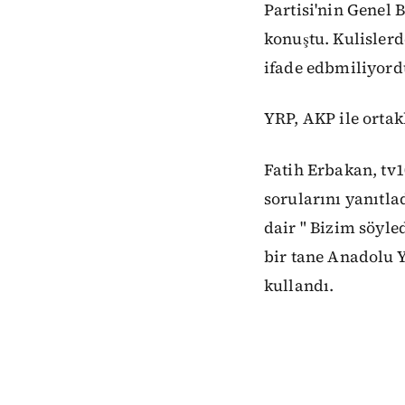
Partisi'nin Genel 
konuştu. Kulisler
ifade edbmiliyord
YRP, AKP ile orta
Fatih Erbakan, tv
sorularını yanıtla
dair " Bizim söyle
bir tane Anadolu Y
kullandı.