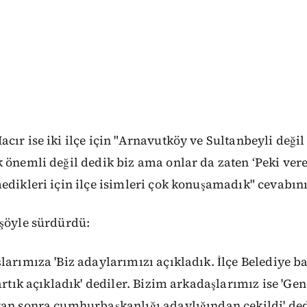
cır ise iki ilçe için "Arnavutköy ve Sultanbeyli değil
 önemli değil dedik biz ama onlar da zaten ‘Peki ver
edikleri için ilçe isimleri çok konuşamadık" cevabını
 şöyle sürdürdü:
larımıza 'Biz adaylarımızı açıkladık. İlçe Belediye 
 artık açıkladık' dediler. Bizim arkadaşlarımız ise 'Ge
tan sonra cumhurbaşkanlığı adaylığından çekildi' ded