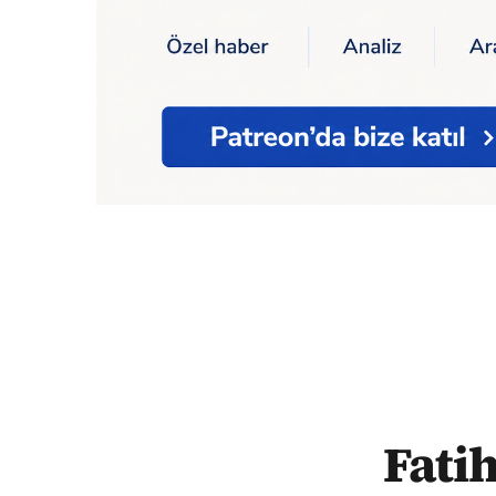
Ana Sayfa
Fatih Erbakan: AKP'nin adayını
Fati