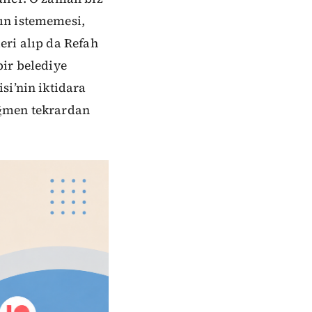
ın istememesi,
eri alıp da Refah
bir belediye
si’nin iktidara
ağmen tekrardan