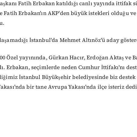
Başkanı Fatih Erbakan katıldığı canlı yayında ittifak s
de Fatih Erbakan'ın AKP'den büyük istekleri olduğu v
u.
klaşamadığı İstanbul'da Mehmet Altınöz'ü aday göster
100 Özel yayınında, Gürkan Hacır, Erdoğan Aktaş ve B
dı. Erbakan, seçimlerde neden Cumhur İttifakı'nı des
diğimiz İstanbul Büyükşehir belediyesinde biz destek
akası'nda bir tane Avrupa Yakası'nda ilçe isteriz dedi