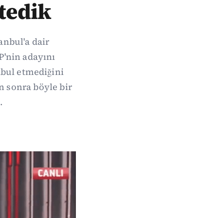
stedik
anbul'a dair
P'nin adayını
abul etmediğini
en sonra böyle bir
.