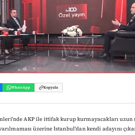
WhatsApp
Kopyala
imleri'nde AKP ile ittifak kurup kurmayacakları uzun
arılmaması üzerine İstanbul'dan kendi adayını çıka