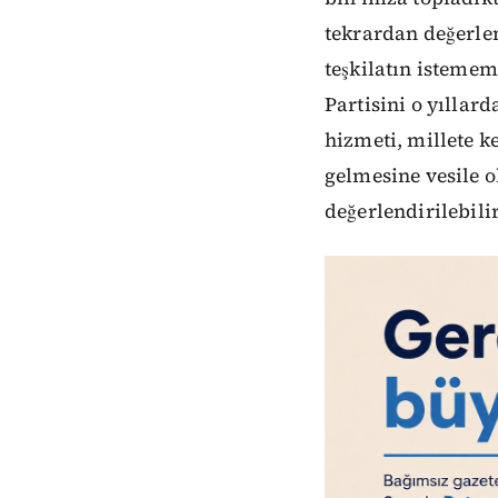
tekrardan değerle
teşkilatın istemem
Partisini o yıllard
hizmeti, millete k
gelmesine vesile 
değerlendirilebilir