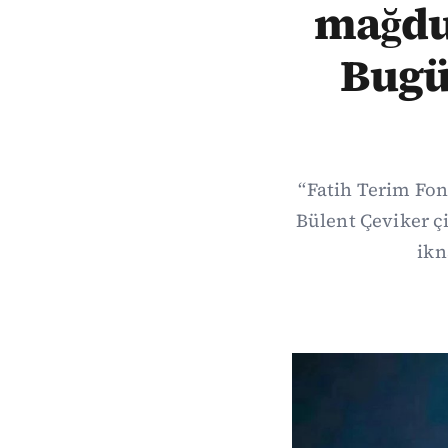
mağdur
Bugün
“Fatih Terim Fon
Bülent Çeviker ç
ikn