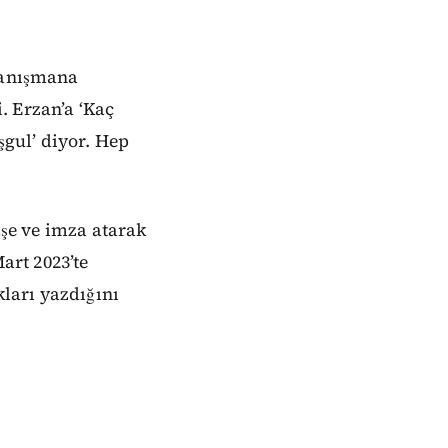
 danışmana
. Erzan’a ‘Kaç
şgul’ diyor. Hep
aşe ve imza atarak
art 2023’te
kları yazdığını