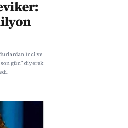
eviker:
milyon
durlardan İnci ve
 son gün” diyerek
edi.