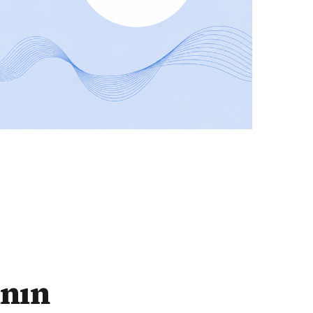
n dolarımızı aldı
ının