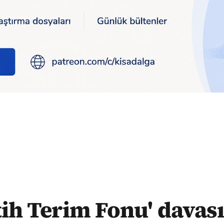
ağdurları İnci ve Bülent Çeviker: Bugün son gün' dedi, 2.2 milyo
tih Terim Fonu' davas