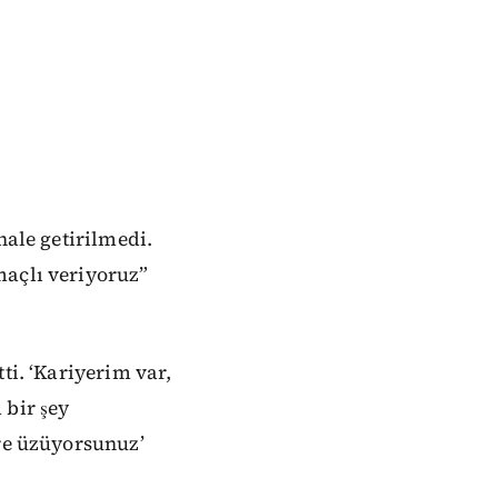
hale getirilmedi.
maçlı veriyoruz”
ti. ‘Kariyerim var,
 bir şey
ere üzüyorsunuz’