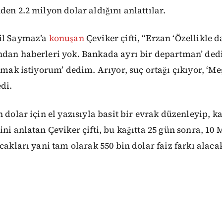
den 2.2 milyon dolar aldığını anlattılar.
il Saymaz’a
konuşan
Çeviker çifti, “Erzan ‘Özellikle
dan haberleri yok. Bankada ayrı bir departman’ dedi
ışmak istiyorum’ dedim. Arıyor, suç ortağı çıkıyor, ‘Me
di.
n dolar için el yazısıyla basit bir evrak düzenleyip, k
ni anlatan Çeviker çifti, bu kağıtta 25 gün sonra, 10 M
acakları yani tam olarak 550 bin dolar faiz farkı alaca