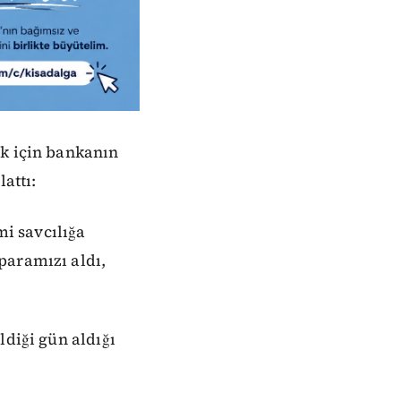
ak için bankanın
attı:
mi savcılığa
paramızı aldı,
ldiği gün aldığı