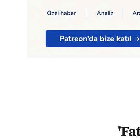
Ana Sayfa
'Fatih Terim Fonu' davasının m
'Fa