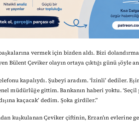
başkalarına vermek için bizden aldı. Bizi dolandırm
yen Bülent Çeviker olayın ortaya çıktığı günü şöyle anl
elefonu kapalıydı. Şubeyi aradım. ‘İzinli’ dediler. Eşi
nel müdürlüğe gittim. Bankanın haberi yoktu. ‘Seçil 
tdışına kaçacak’ dedim. Şoka girdiler.”
dan kuşkulanan Çeviker çiftinin, Erzan’ın evlerine ge
: