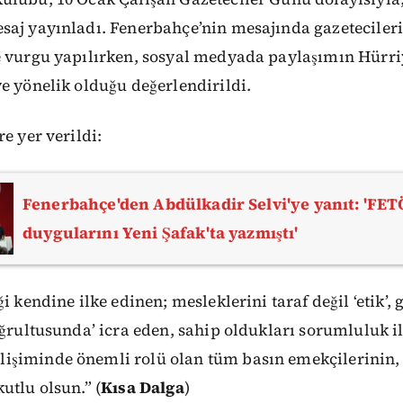
aj yayınladı. Fenerbahçe’nin mesajında gazetecileri
e vurgu yapılırken, sosyal medyada paylaşımın Hürri
e yönelik olduğu değerlendirildi.
e yer verildi:
Fenerbahçe'den Abdülkadir Selvi'ye yanıt: 'FETÖ
duygularını Yeni Şafak'ta yazmıştı'
ği kendine ilke edinen; mesleklerini taraf değil ‘etik’
oğrultusunda’ icra eden, sahip oldukları sorumluluk i
şiminde önemli rolü olan tüm basın emekçilerinin, 
utlu olsun.” (
Kısa Dalga
)