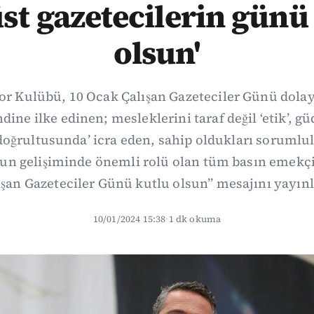
st gazetecilerin günü
olsun'
r Kulübü, 10 Ocak Çalışan Gazeteciler Günü dolay
ndine ilke edinen; mesleklerini taraf değil ‘etik’, 
 doğrultusunda’ icra eden, sahip oldukları sorumlu
 gelişiminde önemli rolü olan tüm basın emekçi
ışan Gazeteciler Günü kutlu olsun” mesajını yayınl
10/01/2024 15:38
·
1 dk okuma