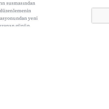
arın susmasından
de düzenlemenin
erasyonundan yeni
 uzanan günün
oruz.