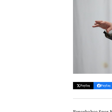
Paylaş
Paylaş
Fenerbahçe Spor K