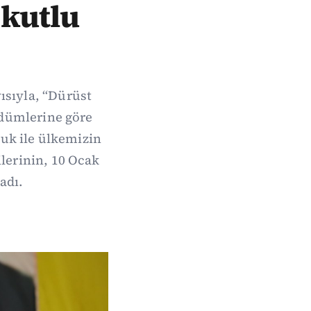
 kutlu
ısıyla, “Dürüst
güdümlerine göre
luk ile ülkemizin
lerinin, 10 Ocak
adı.