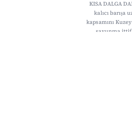
KISA DALGA DAIL
kalıcı barışa 
kapsamını Kuzey 
savunma itti
önem