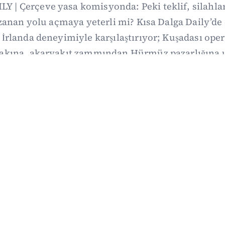
Y | Çerçeve yasa komisyonda: Peki teklif, silahl
uzanan yolu açmaya yeterli mi? Kısa Dalga Daily’
İrlanda deneyimiyle karşılaştırıyor; Kuşadası op
fakına, akaryakıt zammından Hürmüz pazarlığına
li gelişmelerini ve gözden kaçan ayrıntıları derliy
07/08/2026 20:00
·