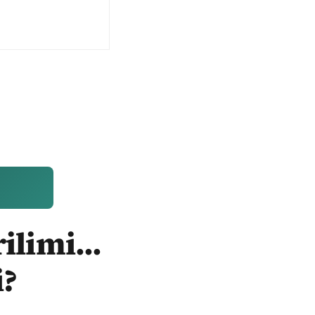
ilimi...
i?