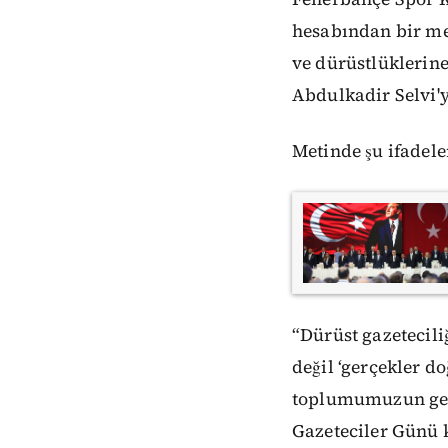
hesabından bir mes
ve dürüstlüklerin
Abdulkadir Selvi'y
Metinde şu ifadeler
“Dürüst gazetecili
değil ‘gerçekler d
toplumumuzun geli
Gazeteciler Günü k