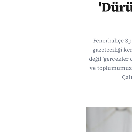
'Dürü
Fenerbahçe Spo
gazeteciliği ke
değil ‘gerçekler
ve toplumumuzun
Çal