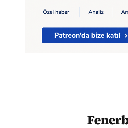
Ana Sayfa
Spor
Fenerbahçe'den Selvi'ye g
Fenerb