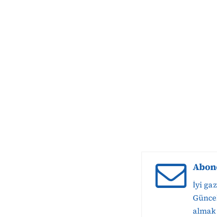
Abon
İyi ga
Güncel
almak 