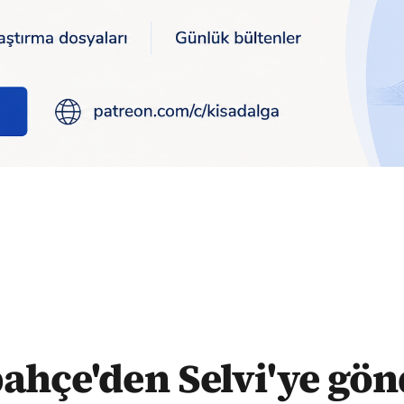
önderme: 'Dürüst gazetecilerin günü kutlu olsun'
ahçe'den Selvi'ye gö