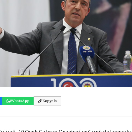
WhatsApp
Kopyala
ulübü, 10 Ocak Çalışan Gazeteciler Günü dolayısıyla