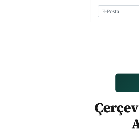
Çerçeve
A