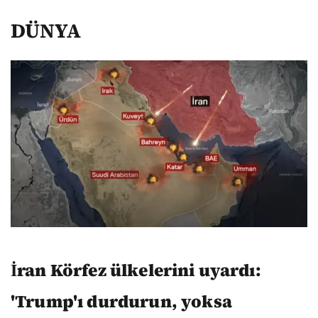
DÜNYA
İran Körfez ülkelerini uyardı:
'Trump'ı durdurun, yoksa