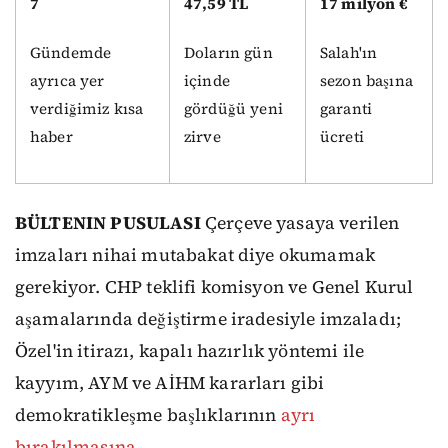
7
47,59 TL
17 milyon €
Gündemde
Doların gün
Salah'ın
ayrıca yer
içinde
sezon başına
verdiğimiz kısa
gördüğü yeni
garanti
haber
zirve
ücreti
BÜLTENIN PUSULASI
Çerçeve yasaya verilen
imzaları nihai mutabakat diye okumamak
gerekiyor. CHP teklifi komisyon ve Genel Kurul
aşamalarında değiştirme iradesiyle imzaladı;
Özel'in itirazı, kapalı hazırlık yöntemi ile
kayyım, AYM ve AİHM kararları gibi
demokratikleşme başlıklarının
ayrı
bırakılmasına.