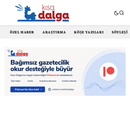
ÖZEL HABER
ARAŞTIRMA
KÖŞE YAZILARI
SÖYLEŞI