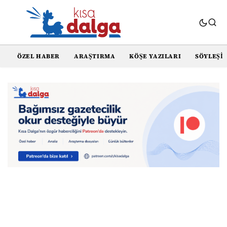
ÖZEL HABER
ARAŞTIRMA
KÖŞE YAZILARI
SÖYLEŞI