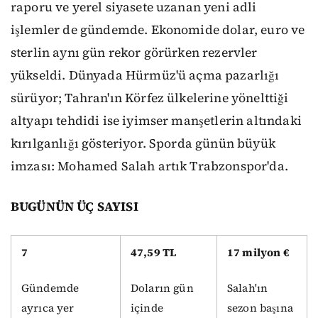
raporu ve yerel siyasete uzanan yeni adli
işlemler de gündemde. Ekonomide dolar, euro ve
sterlin aynı gün rekor görürken rezervler
yükseldi. Dünyada Hürmüz'ü açma pazarlığı
sürüyor; Tahran'ın Körfez ülkelerine yönelttiği
altyapı tehdidi ise iyimser manşetlerin altındaki
kırılganlığı gösteriyor. Sporda günün büyük
imzası: Mohamed Salah artık Trabzonspor'da.
BUGÜNÜN ÜÇ SAYISI
7
47,59 TL
17 milyon €
Gündemde
Doların gün
Salah'ın
ayrıca yer
içinde
sezon başına