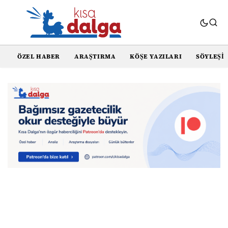
ÖZEL HABER
ARAŞTIRMA
KÖŞE YAZILARI
SÖYLEŞI