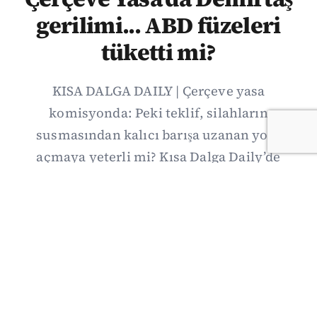
gerilimi... ABD füzeleri
tüketti mi?
KISA DALGA DAILY | Çerçeve yasa
komisyonda: Peki teklif, silahların
susmasından kalıcı barışa uzanan yolu
açmaya yeterli mi? Kısa Dalga Daily’de
düzenlemenin kapsamını Kuzey İrlanda
deneyimiyle karşılaştırıyor; Kuşadası
operasyonundan yeni savunma ittifakına,
akaryakıt zammından Hürmüz pazarlığına
uzanan günün önemli gelişmelerini ve gözden
kaçan ayrıntıları derliyoruz.