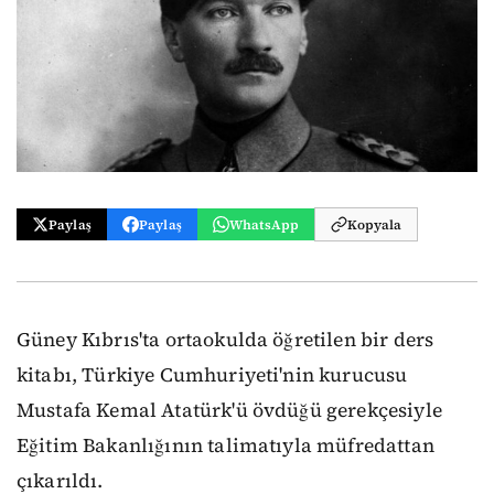
Paylaş
Paylaş
WhatsApp
Kopyala
Güney Kıbrıs'ta ortaokulda öğretilen bir ders
kitabı, Türkiye Cumhuriyeti'nin kurucusu
Mustafa Kemal Atatürk'ü övdüğü gerekçesiyle
Eğitim Bakanlığının talimatıyla müfredattan
çıkarıldı.