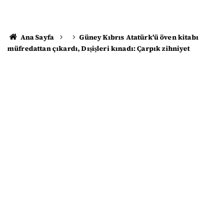
Ana Sayfa
Güney Kıbrıs Atatürk'ü öven kitabı
müfredattan çıkardı, Dışişleri kınadı: Çarpık zihniyet