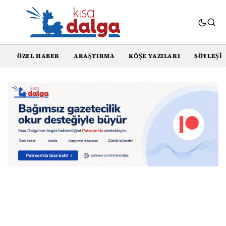
ÖZEL HABER
ARAŞTIRMA
KÖŞE YAZILARI
SÖYLEŞI