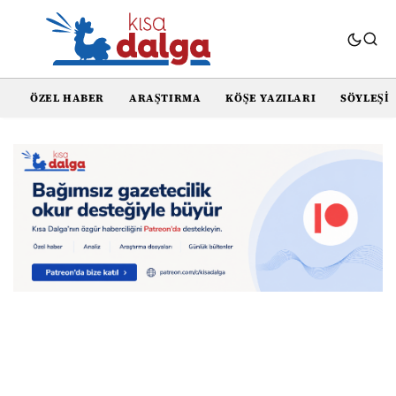
ÖZEL HABER
ARAŞTIRMA
KÖŞE YAZILARI
SÖYLEŞI