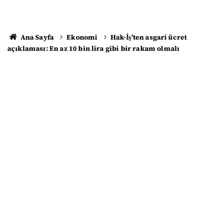
Ana Sayfa
Ekonomi
Hak-İş'ten asgari ücret
açıklaması: En az 10 bin lira gibi bir rakam olmalı