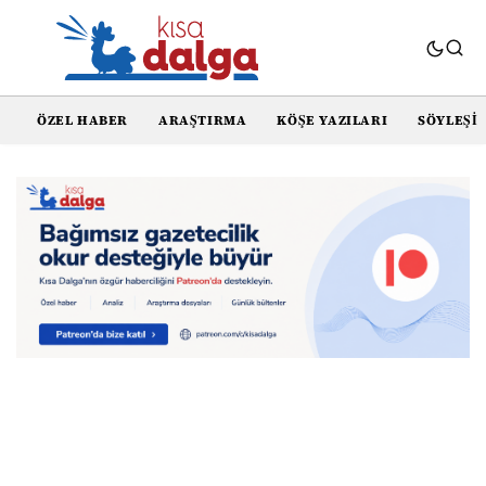
ÖZEL HABER
ARAŞTIRMA
KÖŞE YAZILARI
SÖYLEŞI