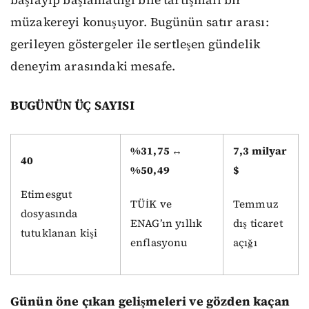
başlayıp başlamadığı bile tartışmalı bir
müzakereyi konuşuyor. Bugünün satır arası:
gerileyen göstergeler ile sertleşen gündelik
deneyim arasındaki mesafe.
BUGÜNÜN ÜÇ SAYISI
%31,75 ↔
7,3 milyar
40
%50,49
$
Etimesgut
TÜİK ve
Temmuz
dosyasında
ENAG’ın yıllık
dış ticaret
tutuklanan kişi
enflasyonu
açığı
Günün öne çıkan gelişmeleri ve gözden kaçan