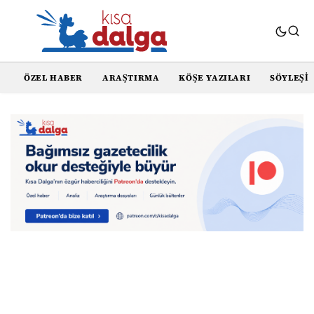
ÖZEL HABER
ARAŞTIRMA
KÖŞE YAZILARI
SÖYLEŞI