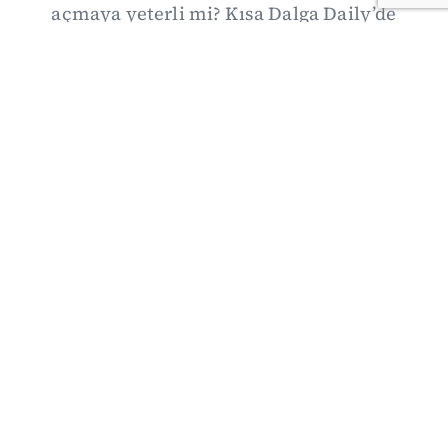
açmaya yeterli mi? Kısa Dalga Daily’de
düzenlemenin kapsamını Kuzey İrlanda
deneyimiyle karşılaştırıyor; Kuşadası
operasyonundan yeni savunma ittifakına,
akaryakıt zammından Hürmüz pazarlığına
uzanan günün önemli gelişmelerini ve gözden
kaçan ayrıntıları derliyoruz.
07/08/2026 20:00
·