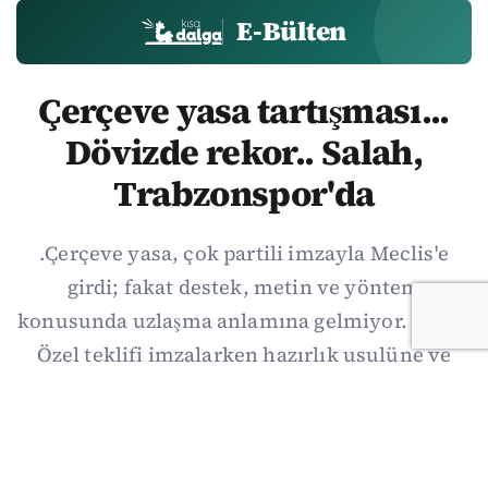
E-Bülten
Çerçeve yasa tartışması...
Dövizde rekor.. Salah,
Trabzonspor'da
.Çerçeve yasa, çok partili imzayla Meclis'e
girdi; fakat destek, metin ve yöntem
konusunda uzlaşma anlamına gelmiyor. Özgür
Özel teklifi imzalarken hazırlık usulüne ve
demokratikleşme başlıklarının dışarıda
bırakılmasına şerh düştü. Asıl eşik cuma
günkü komisyon: On iki maddelik erteleme