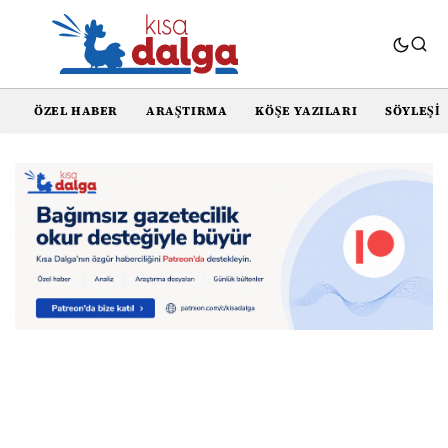
ÖZEL HABER
ARAŞTIRMA
KÖŞE YAZILARI
SÖYLEŞI