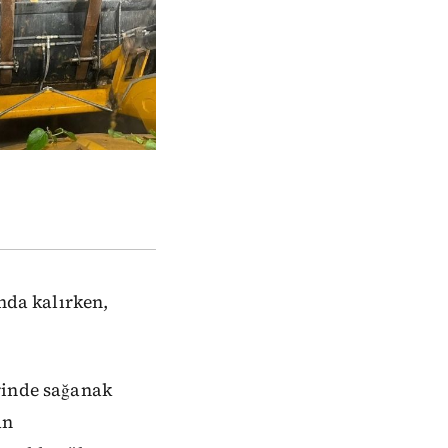
nda kalırken,
rinde sağanak
an