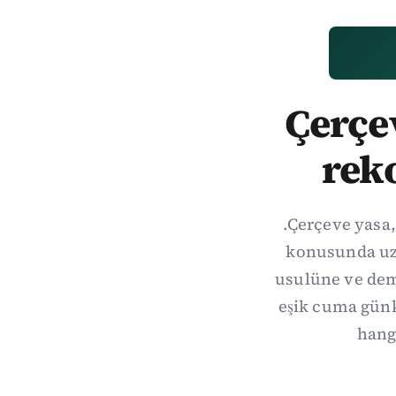
Çerçev
rek
.Çerçeve yasa,
konusunda uzl
usulüne ve demo
eşik cuma gün
hang