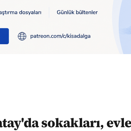
teynırları su bastı
tay'da sokakları, evle