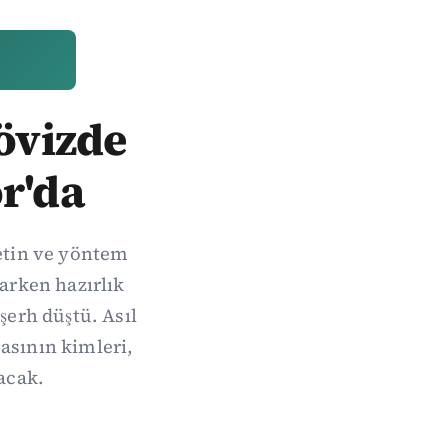
Dövizde
r'da
metin ve yöntem
arken hazırlık
şerh düştü. Asıl
sının kimleri,
acak.