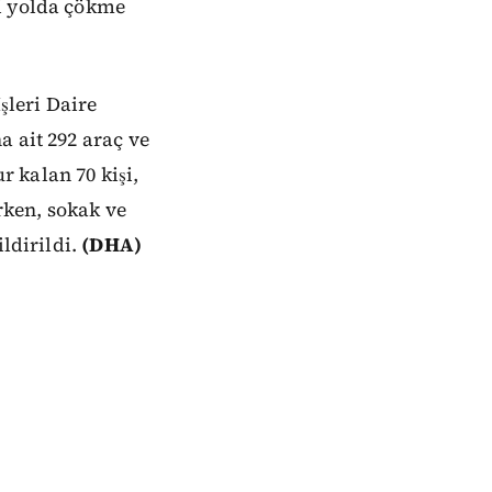
ki yolda çökme
şleri Daire
 ait 292 araç ve
 kalan 70 kişi,
rken, sokak ve
ldirildi.
(DHA)