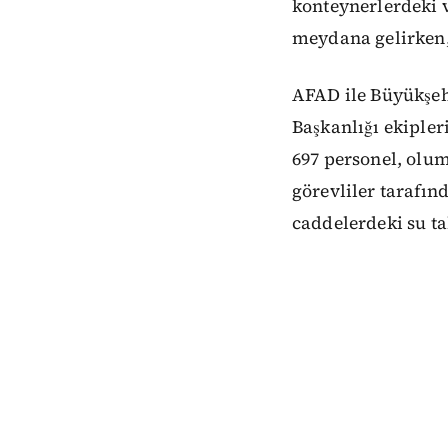
konteynerlerdeki 
meydana gelirken, 
AFAD ile Büyükşehi
Başkanlığı ekipler
697 personel, olu
görevliler tarafın
caddelerdeki su ta