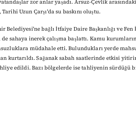
vatandaşlar zor anlar yaşadı. Arsuz-Çevlik arasında
Tarihi Uzun Çarşı'da su baskını oluştu.
r Belediyesi'ne bağlı İtfaiye Daire Başkanlığı ve Fen İ
i de sahaya inerek çalışma başlattı. Kamu kurumlarına
msuzluklara müdahale etti. Bulundukları yerde mahsur
dan kurtarıldı. Sağanak sabah saatlerinde etkisi yitiri
hliye edildi. Bazı bölgelerde ise tahliyenin sürdüğü bi