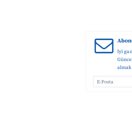
Abon
İyi ga
Güncel
almak 