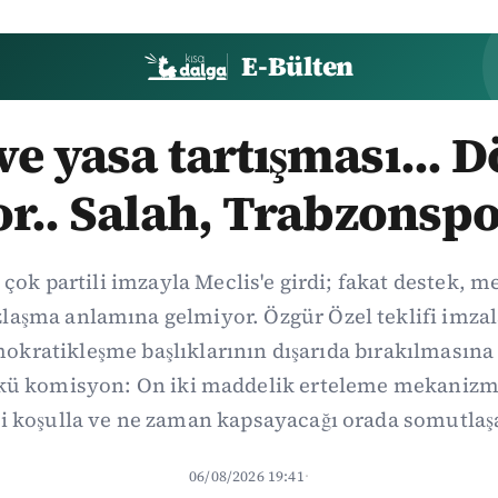
E-Bülten
e yasa tartışması... 
or.. Salah, Trabzonspo
 çok partili imzayla Meclis'e girdi; fakat destek, 
aşma anlamına gelmiyor. Özgür Özel teklifi imzal
kratikleşme başlıklarının dışarıda bırakılmasına 
kü komisyon: On iki maddelik erteleme mekanizma
i koşulla ve ne zaman kapsayacağı orada somutlaş
06/08/2026 19:41
·