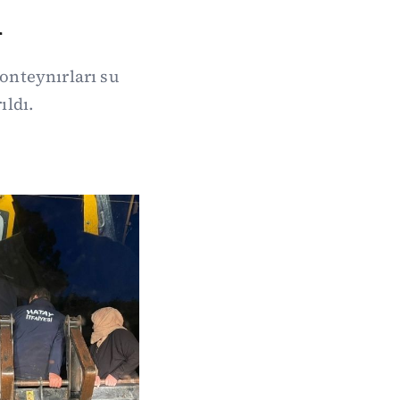
ı
onteynırları su
ıldı.