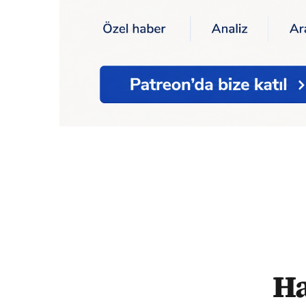
Ana Sayfa
Hatay'da sokakları, evleri, kon
Ha