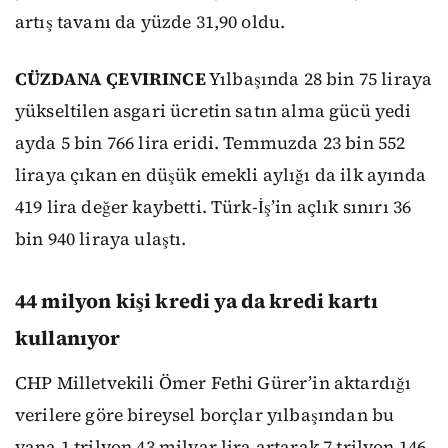
artış tavanı da yüzde 31,90 oldu.
CÜZDANA ÇEVIRINCE
Yılbaşında 28 bin 75 liraya
yükseltilen asgari ücretin satın alma gücü yedi
ayda 5 bin 766 lira eridi. Temmuzda 23 bin 552
liraya çıkan en düşük emekli aylığı da ilk ayında
419 lira değer kaybetti. Türk-İş’in açlık sınırı 36
bin 940 liraya ulaştı.
44 milyon kişi kredi ya da kredi kartı
kullanıyor
CHP Milletvekili Ömer Fethi Gürer’in aktardığı
verilere göre bireysel borçlar yılbaşından bu
yana 1 trilyon 43 milyar lira artarak 7 trilyon 146