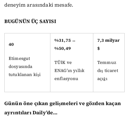
deneyim arasındaki mesafe.
BUGÜNÜN ÜÇ SAYISI
%31,75 ↔
7,3 milyar
40
%50,49
$
Etimesgut
TÜİK ve
Temmuz
dosyasında
ENAG’ın yıllık
dış ticaret
tutuklanan kişi
enflasyonu
açığı
Günün öne çıkan gelişmeleri ve gözden kaçan
ayrıntıları Daily’de…