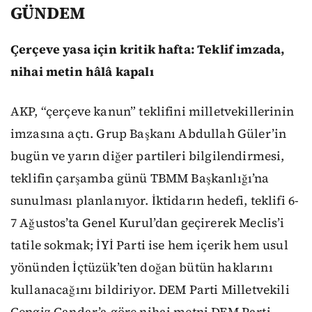
GÜNDEM
Çerçeve yasa için kritik hafta: Teklif imzada,
nihai metin hâlâ kapalı
AKP, “çerçeve kanun” teklifini milletvekillerinin
imzasına açtı. Grup Başkanı Abdullah Güler’in
bugün ve yarın diğer partileri bilgilendirmesi,
teklifin çarşamba günü TBMM Başkanlığı’na
sunulması planlanıyor. İktidarın hedefi, teklifi 6-
7 Ağustos’ta Genel Kurul’dan geçirerek Meclis’i
tatile sokmak; İYİ Parti ise hem içerik hem usul
yönünden İçtüzük’ten doğan bütün haklarını
kullanacağını bildiriyor. DEM Parti Milletvekili
Cengiz Çandar’a göre nihai metni DEM Parti