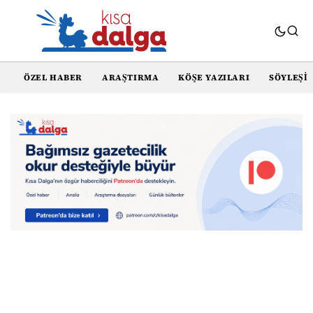
ÖZEL HABER
ARAŞTIRMA
KÖŞE YAZILARI
SÖYLEŞI